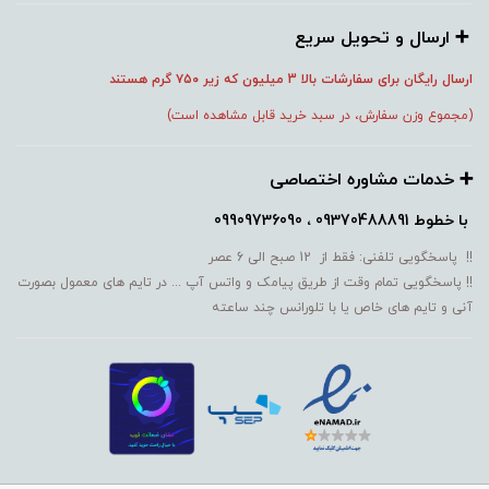
➕️ ارسال و تحویل سریع
ارسال رایگان برای سفارشات بالا 3 میلیون که زیر ۷۵۰
گرم هستند
(مجموع وزن سفارش، در سبد خرید قابل مشاهده است)
➕️ خدمات مشاوره اختصاصی
با خطوط
09370488891 ، 09909736090
!! پاسخگویی تلفنی: فقط از 12 صبح الی 6 عصر
!! پاسخگویی تمام وقت از طریق پیامک و واتس آپ ... در تایم های معمول بصورت
آنی و تایم های خاص یا با تلورانس چند ساعته