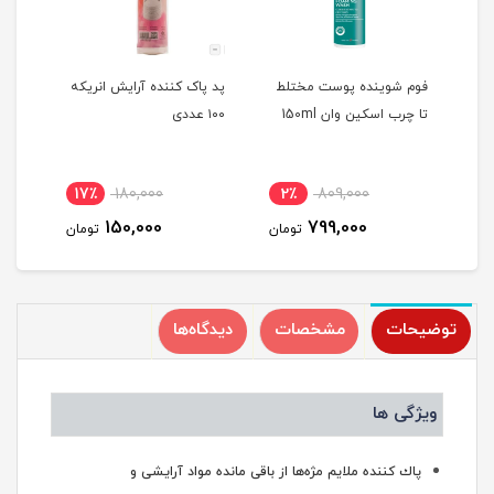
فوم شوینده پوست مختلط
پد پاک کننده آرایش انریکه
دستم
15
تا چرب اسکین وان 150ml
۱۰۰ عددی
عددی
17٪
180,000
2٪
809,000
2
150,000
799,000
مان
تومان
تومان
توضیحات
مشخصات
دیدگاه‌ها
ویژگی ها
پاك کننده ملایم مژه‌ها از باقى مانده مواد آرایشى و