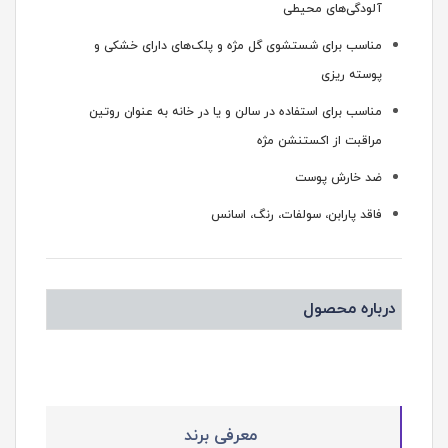
آلودگى‌هاى محیطى
مناسب براى شستشوى گل مژه و پلک‌هاى داراى خشکى و
پوسته ریزى
مناسب براى استفاده در سالن و یا در خانه به عنوان روتین
مراقبت از اکستنشن مژه
ضد خارش پوست
فاقد پارابن، سولفات، رنگ، اسانس
درباره محصول
معرفی برند