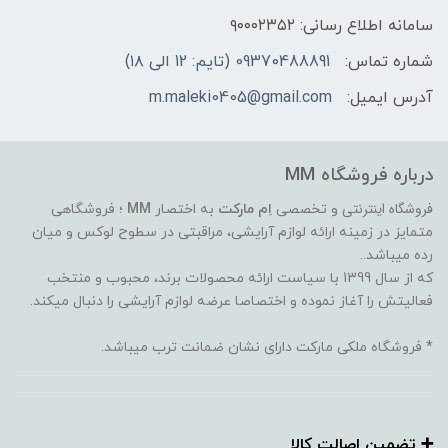
سامانه اطلاع رسانی: ۹۰۰۰۲۳۵۲
شماره تماس:
09370488891 (تایم: 12 الی ۱۸)
آدرس ایمیل:
m.maleki0405@gmail.com
درباره فروشگاه MM
فروشگاه اینترنتی
و تخصصی
اِم مارکت
به اختصار
MM
؛ فروشگاهی
متمایز در زمینه ارائه لوازم آرایشی، مراقبتی در سطوح لوکس و میان
رده میباشد..
که از سال 1399 با سیاست ارائه محصولات برند، محبوب و منتخب
فعالیتش را آغاز نموده و اختصاصا عرضه لوازم آرایشی را دنبال میکند.
* فروشگاه ملکی مارکت دارای نشان ضمانت ترب میباشد.
➕️ تضمین اصالت کالا