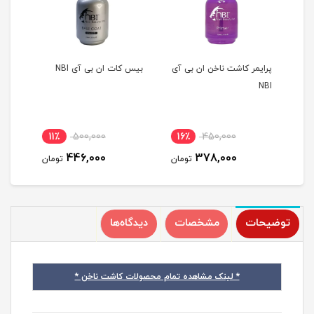
پرایمر کاشت ناخن ان بی آی
بیس کات ان بی آی NBI
تاپ 
NBI
11٪
500,000
16٪
450,000
1
446,000
378,000
مان
تومان
تومان
توضیحات
مشخصات
دیدگاه‌ها
* لینک مشاهده تمام محصولات کاشت ناخن *