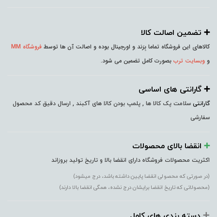
➕️ تضمین اصالت کالا
کالاهای این فروشگاه تماما بِرَند و اورجینال بوده و اصالت آن ها توسط
فروشگاه MM
و
وبسایت ترب
بصورت کامل تضمین می شود.
➕️ گارانتی های اساسی
گارانتی
سلامت پک کالا ها , پلمپ بودن کالا های آکبند , ارسال دقیق کد محصول
سفارشی
➕️
انقضا بالای محصولات
اکثریت محصولات فروشگاه دارای انقضا بالا و تاریخ تولید بروزاند
(در صورتی که محصولی انقضا پایین داشته باشد، درج میشود)
(محصولاتی که تاریخ انقضا برایشان درج نشده، همگی انقضا بالا دارند)
➕️
دسته بندی های کامل