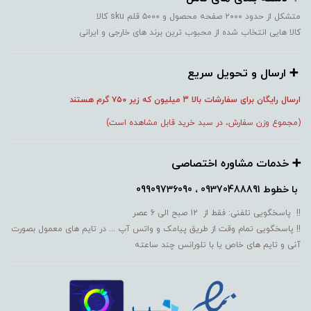
متشکل از حدود ۲۰۰۰ صفحه محصول و ۵۰۰۰ قلم sku کالا
کالا هایی انتخاب شده از محبوب ترین برند های خارجی و ایرانی
➕️ ارسال و تحویل سریع
ارسال رایگان برای سفارشات بالا 3 میلیون که زیر ۷۵۰
گرم هستند
(مجموع وزن سفارش، در سبد خرید قابل مشاهده است)
➕️ خدمات مشاوره اختصاصی
با خطوط
09370488891 ، 09909736090
!! پاسخگویی تلفنی: فقط از 12 صبح الی 6 عصر
!! پاسخگویی تمام وقت از طریق پیامک و واتس آپ ... در تایم های معمول بصورت
آنی و تایم های خاص یا با تلورانس چند ساعته