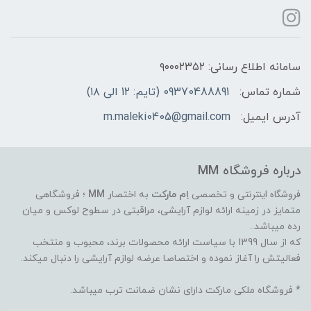
سامانه اطلاع رسانی: ۹۰۰۰۲۳۵۲
شماره تماس:
09370488891 (تایم: 12 الی ۱۸)
آدرس ایمیل:
m.maleki0405@gmail.com
درباره فروشگاه MM
فروشگاه اینترنتی
و تخصصی
اِم مارکت
به اختصار
MM
؛ فروشگاهی
متمایز در زمینه ارائه لوازم آرایشی، مراقبتی در سطوح لوکس و میان
رده میباشد..
که از سال 1399 با سیاست ارائه محصولات برند، محبوب و منتخب
فعالیتش را آغاز نموده و اختصاصا عرضه لوازم آرایشی را دنبال میکند.
* فروشگاه ملکی مارکت دارای نشان ضمانت ترب میباشد.