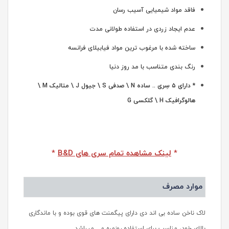
فاقد مواد شیمیایی آسیب رسان
عدم ایجاد زردی در استفاده طولانی مدت
ساخته شده با مرغوب ترین مواد فیابیلای فرانسه
رنگ بندی متناسب با مد روز دنیا
* دارای ۵ سِری .. ساده N \ صدفی S \ جیول J \ متالیک M \
هالوگرافیک H \ گلکسی G
*
لینک مشاهده تمام سری های B&D
*
موارد مصرف
لاک ناخن ساده بی اند دی دارای پیگمنت های قوی بوده و با ماندگاری
بالای خود، مناسب برای استفاده روزمره و .. میباشد