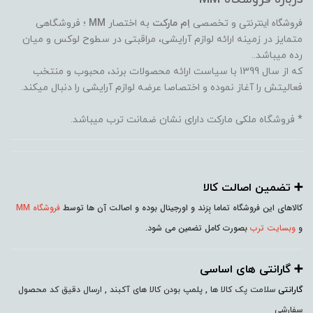
فروشگاه اینترنتی
و تخصصی
اِم مارکت
به اختصار
MM
؛ فروشگاهی
متمایز در زمینه ارائه لوازم آرایشی، مراقبتی در سطوح لوکس و میان
رده میباشد..
که از سال 1399 با سیاست ارائه محصولات برند، محبوب و منتخب
فعالیتش را آغاز نموده و اختصاصا عرضه لوازم آرایشی را دنبال میکند.
* فروشگاه ملکی مارکت دارای نشان ضمانت ترب میباشد.
➕️ تضمین اصالت کالا
کالاهای این فروشگاه تماما بِرَند و اورجینال بوده و اصالت آن ها توسط
فروشگاه MM
و
وبسایت ترب
بصورت کامل تضمین می شود.
➕️ گارانتی های اساسی
گارانتی
سلامت پک کالا ها , پلمپ بودن کالا های آکبند , ارسال دقیق کد محصول
سفارشی