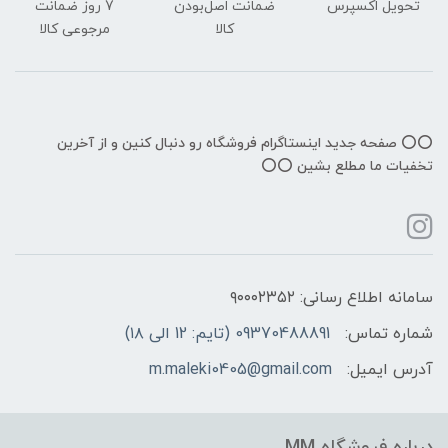
تحویل اکسپرس
ضمانت اصل‌بودن
7 روز ضمانت
کالا
مرجوعی کالا
⭕️⭕️ صفحه جدید اینستاگرام فروشگاه رو دنبال کنین و از آخرین
تخفیات ما مطلع بشین ⭕️⭕️
سامانه اطلاع رسانی: ۹۰۰۰۲۳۵۲
شماره تماس:
09370488891 (تایم: 12 الی ۱۸)
آدرس ایمیل:
m.maleki0405@gmail.com
درباره فروشگاه MM