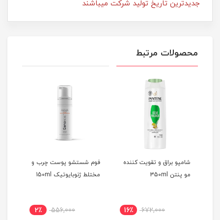
جدیدترین تاریخ تولید شرکت میباشند
محصولات مرتبط
شامپو براق و تقویت کننده
فوم شستشو پوست چرب و
کرم 
مو پنتن 350ml
مختلط ژنوبایوتیک 150ml
مختلط
2٪
556,000
16٪
672,000
1