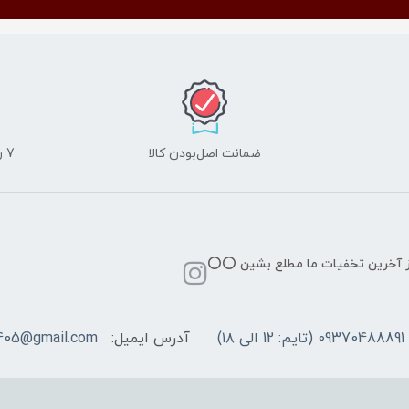
ضمانت اصل‌بودن کالا
7 روز ضمانت مرجوعی کالا
از آخرین تخفیات ما مطلع بشین ⭕️⭕️
09370488891 (تایم: 12 الی ۱۸)
آدرس ایمیل:
405@gmail.com