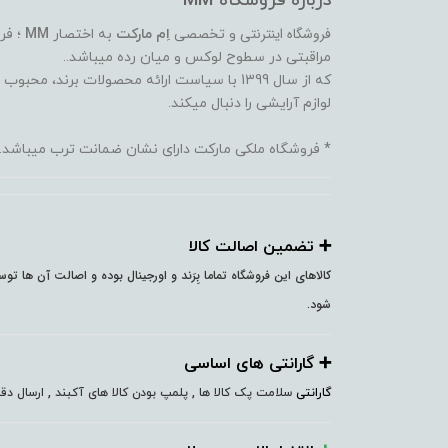
درباره فروشگاه MM
فروشگاه اینترنتی
و تخصصی
اِم مارکت
به اختصار
MM
؛ فر
مراقبتی در سطوح لوکس و میان رده میباشد..
که از سال 1399 با سیاست ارائه محصولات برند،
لوازم آرایشی را دنبال میکند.
* فروشگاه ملکی مارکت دارای نشان ضمانت ترب میباشد.
➕️ تضمین اصالت کالا
کالاهای این فروشگاه تماما بِرَند و اورجینال بوده و اصالت آن ها ت
شود.
➕️ گارانتی های اساسی
گارانتی
سلامت پک کالا ها , پلمپ بودن کالا های آکبند , ارسال 