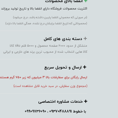
➕️
انقضا بالای محصولات
اکثریت محصولات فروشگاه دارای انقضا بالا و تاریخ تولید بروزاند
(در صورتی که محصولی انقضا پایین داشته باشد، درج میشود)
(محصولاتی که تاریخ انقضا برایشان درج نشده، همگی انقضا بالا دارند)
➕️
دسته بندی های کامل
متشکل از حدود ۲۰۰۰ صفحه محصول و ۵۰۰۰ قلم sku کالا
کالا هایی انتخاب شده از محبوب ترین برند های خارجی و ایرانی
➕️ ارسال و تحویل سریع
ارسال رایگان برای سفارشات بالا 3 میلیون که زیر ۷۵۰
گرم هستند
(مجموع وزن سفارش، در سبد خرید قابل مشاهده است)
➕️ خدمات مشاوره اختصاصی
با خطوط
09370488891 ، 09909736090