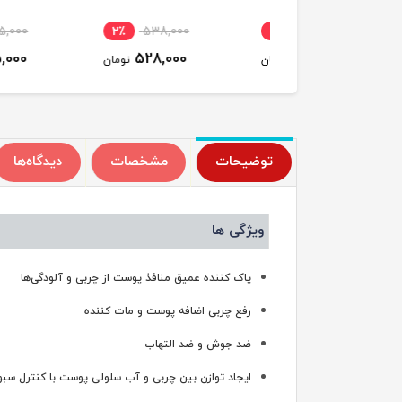
505,000
2٪
538,000
2٪
505,000
495,000
528,000
495,000
تومان
تومان
ت
توضیحات
مشخصات
دیدگاه‌ها
ویژگی ها
پاک کننده عمیق منافذ پوست از چربی و آلودگی‌ها
رفع چربی اضافه پوست و مات کننده
ضد جوش و ضد التهاب
ایجاد توازن بین چربی و آب سلولی پوست با کنترل سبو