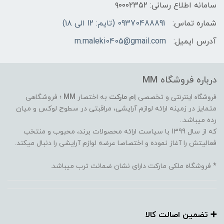
سامانه اطلاع رسانی: ۹۰۰۰۲۳۵۲
شماره تماس:
09370488891 (تایم: 12 الی ۱۸)
آدرس ایمیل:
m.maleki0405@gmail.com
درباره فروشگاه MM
فروشگاه اینترنتی
و تخصصی
اِم مارکت
به اختصار
MM
؛ فروشگاهی
متمایز در زمینه ارائه لوازم آرایشی، مراقبتی در سطوح لوکس و میان
رده میباشد..
که از سال 1399 با سیاست ارائه محصولات برند، محبوب و منتخب
فعالیتش را آغاز نموده و اختصاصا عرضه لوازم آرایشی را دنبال میکند.
* فروشگاه ملکی مارکت دارای نشان ضمانت ترب میباشد.
➕️ تضمین اصالت کالا