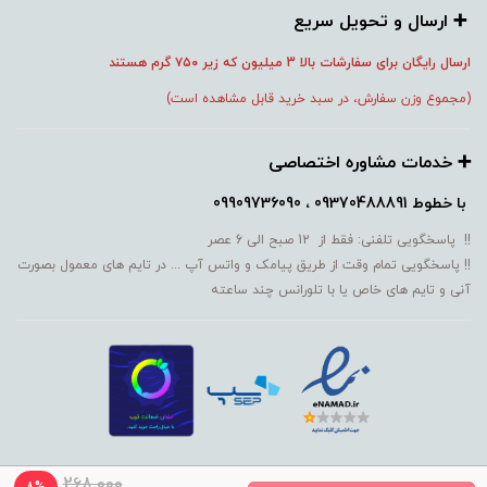
➕️ ارسال و تحویل سریع
ارسال رایگان برای سفارشات بالا 3 میلیون که زیر ۷۵۰
گرم هستند
(مجموع وزن سفارش، در سبد خرید قابل مشاهده است)
➕️ خدمات مشاوره اختصاصی
با خطوط
09370488891 ، 09909736090
!! پاسخگویی تلفنی: فقط از 12 صبح الی 6 عصر
!! پاسخگویی تمام وقت از طریق پیامک و واتس آپ ... در تایم های معمول بصورت
آنی و تایم های خاص یا با تلورانس چند ساعته
268,000