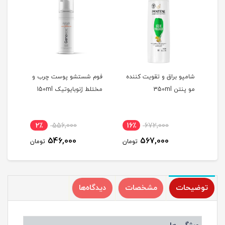
شامپو براق و تقویت کننده
فوم شستشو پوست چرب و
کرم 
مو پنتن 350ml
مختلط ژنوبایوتیک 150ml
مختلط
2٪
556,000
16٪
672,000
1
546,000
567,000
مان
تومان
تومان
توضیحات
مشخصات
دیدگاه‌ها