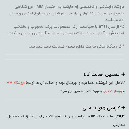
فروشگاه اینترنتی
و تخصصی
اِم مارکت
به اختصار
MM
؛ فروشگاهی
متمایز در زمینه ارائه لوازم آرایشی، مراقبتی در سطوح لوکس و میان
رده میباشد..
که از سال 1399 با سیاست ارائه محصولات برند، محبوب و منتخب
فعالیتش را آغاز نموده و اختصاصا عرضه لوازم آرایشی را دنبال میکند.
* فروشگاه ملکی مارکت دارای نشان ضمانت ترب میباشد.
➕️ تضمین اصالت کالا
کالاهای این فروشگاه تماما بِرَند و اورجینال بوده و اصالت آن ها توسط
فروشگاه MM
و
وبسایت ترب
بصورت کامل تضمین می شود.
➕️ گارانتی های اساسی
گارانتی
سلامت پک کالا ها , پلمپ بودن کالا های آکبند , ارسال دقیق کد محصول
سفارشی