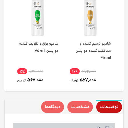
نس
شامپو ترمیم کننده و
شامپو براق و تقویت کننده
فوم
محافظت کننده مو پنتن
مو پنتن 350ml
مختلط
350ml
16٪
672,000
16٪
672,000
1
567,000
567,000
مان
تومان
تومان
توضیحات
مشخصات
دیدگاه‌ها