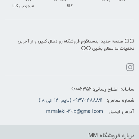
کالا
مرجوعی کالا
⭕️⭕️ صفحه جدید اینستاگرام فروشگاه رو دنبال کنین و از آخرین
تخفیات ما مطلع بشین ⭕️⭕️
سامانه اطلاع رسانی: ۹۰۰۰۲۳۵۲
شماره تماس:
09370488891 (تایم: 12 الی ۱۸)
آدرس ایمیل:
m.maleki0405@gmail.com
درباره فروشگاه MM