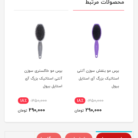
محصولات مرتبط
برس مو بنفش سوزن آنتی
برس مو خاکستری سوزن
برس 
استاتیک بزرگ آی استایل
آنتی استاتیک بزرگ آی
بزرگ
بیول
استایل بیول
18٪
350,000
18٪
350,000
5
290,000
290,000
مان
تومان
تومان