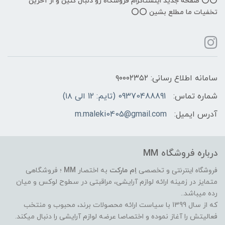
⭕️⭕️ صفحه جدید اینستاگرام فروشگاه رو دنبال کنین و از آخرین
تخفیات ما مطلع بشین ⭕️⭕️
سامانه اطلاع رسانی: ۹۰۰۰۲۳۵۲
شماره تماس:
09370488891 (تایم: 12 الی ۱۸)
آدرس ایمیل:
m.maleki0405@gmail.com
درباره فروشگاه MM
فروشگاه اینترنتی
و تخصصی
اِم مارکت
به اختصار
MM
؛ فروشگاهی
متمایز در زمینه ارائه لوازم آرایشی، مراقبتی در سطوح لوکس و میان
رده میباشد..
که از سال 1399 با سیاست ارائه محصولات برند، محبوب و منتخب
فعالیتش را آغاز نموده و اختصاصا عرضه لوازم آرایشی را دنبال میکند.