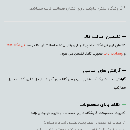
* فروشگاه ملکی مارکت دارای نشان ضمانت ترب میباشد.
➕️ تضمین اصالت کالا
کالاهای این فروشگاه تماما بِرَند و اورجینال بوده و اصالت آن ها توسط
فروشگاه MM
و
وبسایت ترب
بصورت کامل تضمین می شود.
➕️ گارانتی های اساسی
گارانتی
سلامت پک کالا ها , پلمپ بودن کالا های آکبند , ارسال دقیق کد محصول
سفارشی
➕️
انقضا بالای محصولات
اکثریت محصولات فروشگاه دارای انقضا بالا و تاریخ تولید بروزاند
(در صورتی که محصولی انقضا پایین داشته باشد، درج میشود)
(محصولاتی که تاریخ انقضا برایشان درج نشده، همگی انقضا بالا دارند)