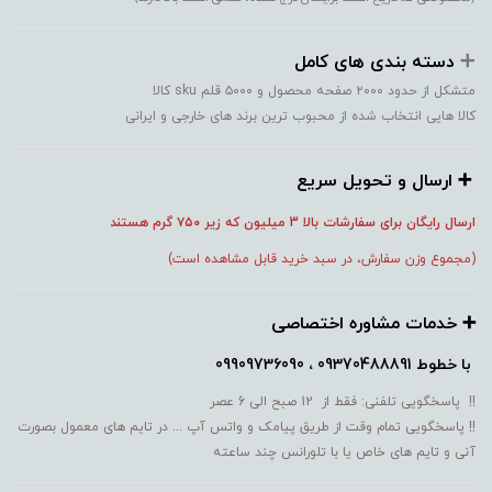
➕️
دسته بندی های کامل
متشکل از حدود ۲۰۰۰ صفحه محصول و ۵۰۰۰ قلم sku کالا
کالا هایی انتخاب شده از محبوب ترین برند های خارجی و ایرانی
➕️ ارسال و تحویل سریع
ارسال رایگان برای سفارشات بالا 3 میلیون که زیر ۷۵۰
گرم هستند
(مجموع وزن سفارش، در سبد خرید قابل مشاهده است)
➕️ خدمات مشاوره اختصاصی
با خطوط
09370488891 ، 09909736090
!! پاسخگویی تلفنی: فقط از 12 صبح الی 6 عصر
!! پاسخگویی تمام وقت از طریق پیامک و واتس آپ ... در تایم های معمول بصورت
آنی و تایم های خاص یا با تلورانس چند ساعته