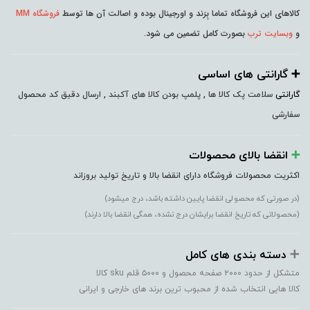
کالاهای این فروشگاه تماما بِرَند و اورجینال بوده و اصالت آن ها توسط
فروشگاه MM
و
وبسایت ترب
بصورت کامل تضمین می شود.
➕️ گارانتی های اساسی
گارانتی
سلامت پک کالا ها , پلمپ بودن کالا های آکبند , ارسال دقیق کد محصول
سفارشی
➕️
انقضا بالای محصولات
اکثریت محصولات فروشگاه دارای انقضا بالا و تاریخ تولید بروزاند
(در صورتی که محصولی انقضا پایین داشته باشد، درج میشود)
(محصولاتی که تاریخ انقضا برایشان درج نشده، همگی انقضا بالا دارند)
➕️
دسته بندی های کامل
متشکل از حدود ۲۰۰۰ صفحه محصول و ۵۰۰۰ قلم sku کالا
کالا هایی انتخاب شده از محبوب ترین برند های خارجی و ایرانی