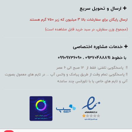
➕️ ارسال و تحویل سریع
ارسال رایگان برای سفارشات بالا 3 میلیون که زیر ۷۵۰
گرم هستند
(مجموع وزن سفارش، در سبد خرید قابل مشاهده است)
➕️ خدمات مشاوره اختصاصی
با خطوط
09370488891 ، 09909736090
!! پاسخگویی تلفنی: فقط از 12 صبح الی 6 عصر
!! پاسخگویی تمام وقت از طریق پیامک و واتس آپ ... در تایم های معمول بصورت
آنی و تایم های خاص یا با تلورانس چند ساعته