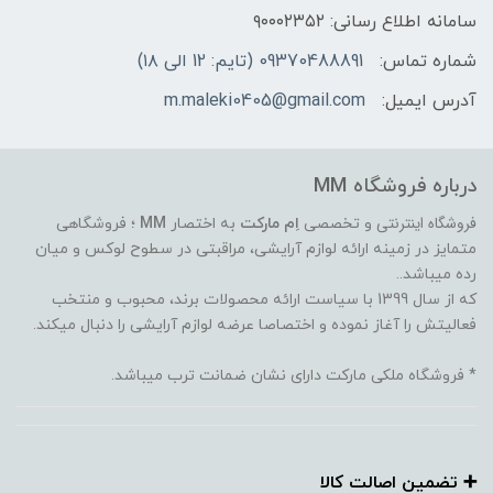
سامانه اطلاع رسانی: ۹۰۰۰۲۳۵۲
شماره تماس:
09370488891 (تایم: 12 الی ۱۸)
آدرس ایمیل:
m.maleki0405@gmail.com
درباره فروشگاه MM
فروشگاه اینترنتی
و تخصصی
اِم مارکت
به اختصار
MM
؛ فروشگاهی
متمایز در زمینه ارائه لوازم آرایشی، مراقبتی در سطوح لوکس و میان
رده میباشد..
که از سال 1399 با سیاست ارائه محصولات برند، محبوب و منتخب
فعالیتش را آغاز نموده و اختصاصا عرضه لوازم آرایشی را دنبال میکند.
* فروشگاه ملکی مارکت دارای نشان ضمانت ترب میباشد.
➕️ تضمین اصالت کالا