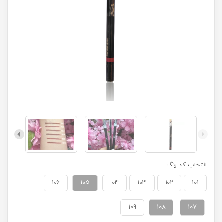
انتخاب کد رنگ:
106
105
104
103
102
101
109
108
107