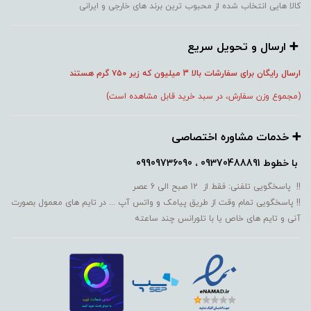
کالا هایی انتخاب شده از محبوب ترین برند های خارجی و ایرانی
➕️ ارسال و تحویل سریع
ارسال رایگان برای سفارشات بالا 3 میلیون که زیر ۷۵۰
گرم هستند
(مجموع وزن سفارش، در سبد خرید قابل مشاهده است)
➕️ خدمات مشاوره اختصاصی
با خطوط
09370488891 ، 09909736090
!! پاسخگویی تلفنی: فقط از 12 صبح الی 6 عصر
!! پاسخگویی تمام وقت از طریق پیامک و واتس آپ ... در تایم های معمول بصورت
آنی و تایم های خاص یا با تلورانس چند ساعته