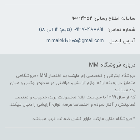
سامانه اطلاع رسانی: ۹۰۰۰۲۳۵۲
شماره تماس:
09370488891 (تایم: 12 الی ۱۸)
آدرس ایمیل:
m.maleki0405@gmail.com
درباره فروشگاه MM
فروشگاه اینترنتی
و تخصصی
اِم مارکت
به اختصار
MM
؛ فروشگاهی
متمایز در زمینه ارائه لوازم آرایشی، مراقبتی در سطوح لوکس و میان
رده میباشد..
که از سال 1399 با سیاست ارائه محصولات برند، محبوب و منتخب
فعالیتش را آغاز نموده و اختصاصا عرضه لوازم آرایشی را دنبال میکند.
* فروشگاه ملکی مارکت دارای نشان ضمانت ترب میباشد.