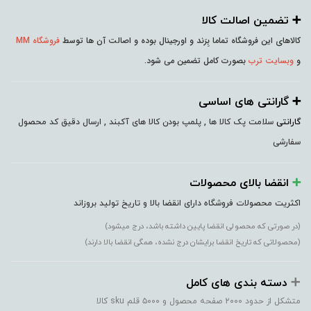
➕️ تضمین اصالت کالا
کالاهای این فروشگاه تماما بِرَند و اورجینال بوده و اصالت آن ها توسط
فروشگاه MM
و
وبسایت ترب
بصورت کامل تضمین می شود.
➕️ گارانتی های اساسی
گارانتی
سلامت پک کالا ها , پلمپ بودن کالا های آکبند , ارسال دقیق کد محصول
سفارشی
➕️
انقضا بالای محصولات
اکثریت محصولات فروشگاه دارای انقضا بالا و تاریخ تولید بروزاند
(در صورتی که محصولی انقضا پایین داشته باشد، درج میشود)
(محصولاتی که تاریخ انقضا برایشان درج نشده، همگی انقضا بالا دارند)
➕️
دسته بندی های کامل
متشکل از حدود ۲۰۰۰ صفحه محصول و ۵۰۰۰ قلم sku کالا