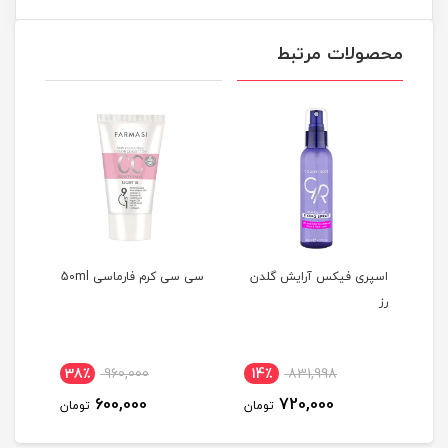
محصولات مرتبط
اسپری فیکس آرایش گلدن
سی سی کرم فارماسی 50ml
بی بی
رز
38٪
960,000
14٪
831,998
2
600,000
720,000
مان
تومان
تومان