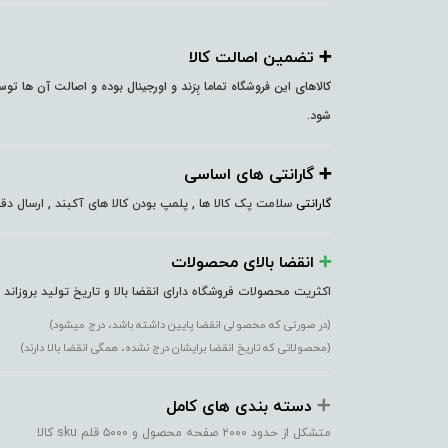
➕️ تضمین اصالت کالا
کالاهای این فروشگاه تماما بِرَند و اورجینال بوده و اصالت آن ها ت
شود.
➕️ گارانتی های اساسی
گارانتی
سلامت پک کالا ها , پلمپ بودن کالا های آکبند , ارسال 
➕️
انقضا بالای محصولات
اکثریت محصولات فروشگاه دارای انقضا بالا و تاریخ تولید بروزاند
(در صورتی که محصولی انقضا پایین داشته باشد، درج میشود)
(محصولاتی که تاریخ انقضا برایشان درج نشده، همگی انقضا بالا دارند)
➕️
دسته بندی های کامل
متشکل از حدود ۲۰۰۰ صفحه محصول و ۵۰۰۰ قلم sku کالا