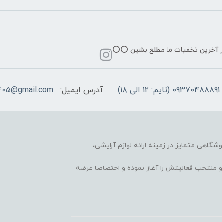
از آخرین تخفیات ما مطلع بشین ⭕️⭕️
09370488891 (تایم: 12 الی ۱۸)
آدرس ایمیل:
405@gmail.com
وشگاهی متمایز در زمینه ارائه لوازم آرایشی،
 محبوب و منتخب فعالیتش را آغاز نموده و اختصاصا عرضه