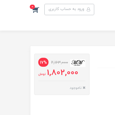
0
ورود به حساب کاربری
17%
2,163,000
1,802,000
تومان
ناموجود