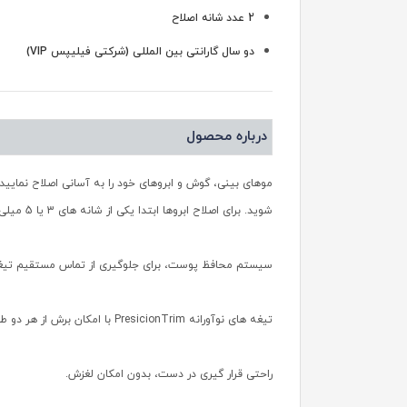
2 عدد شانه اصلاح
دو سال گارانتی بین المللی (شرکتی فیلیپس VIP)
درباره محصول
شوید. برای اصلاح ابروها ابتدا یکی از شانه های 3 یا 5 میلی متری را روی دستگاه قرار دهید و به آرامی و بدن فشار دادن روی پوست بر خلاف جهت ابروهای بکشید
سیستم محافظ پوست، برای جلوگیری از تماس مستقیم تیغه
تیغه های نوآورانه PresicionTrim با امکان برش از هر دو طرف
راحتی قرار گیری در دست، بدون امکان لغزش.