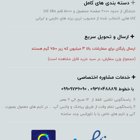
➕️
دسته بندی های کامل
متشکل از حدود ۲۰۰۰ صفحه محصول و ۵۰۰۰ قلم sku کالا
کالا هایی انتخاب شده از محبوب ترین برند های خارجی و ایرانی
➕️ ارسال و تحویل سریع
ارسال رایگان برای سفارشات بالا 3 میلیون که زیر ۷۵۰
گرم هستند
(مجموع وزن سفارش، در سبد خرید قابل مشاهده است)
➕️ خدمات مشاوره اختصاصی
با خطوط
09370488891 ، 09909736090
!! پاسخگویی تلفنی: فقط از 12 صبح الی 6 عصر
!! پاسخگویی تمام وقت از طریق پیامک و واتس آپ ... در تایم های معمول بصورت
آنی و تایم های خاص یا با تلورانس چند ساعته