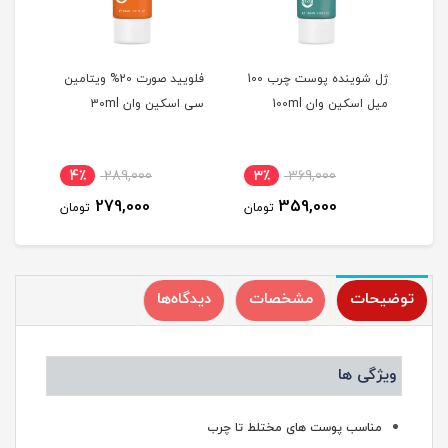
دان
ژل شوینده پوست چرب 100
فلویید صورت 20% ویتامین
اسکر
میل اسکین وان 100ml
سی اسکین وان 30ml
اکسید
4٪
289,000
3٪
369,000
3
279,000
359,000
مان
تومان
تومان
توضیحات
مشخصات
دیدگاه‌ها
ویژگی ها
مناسب پوست های مختلط تا چرب