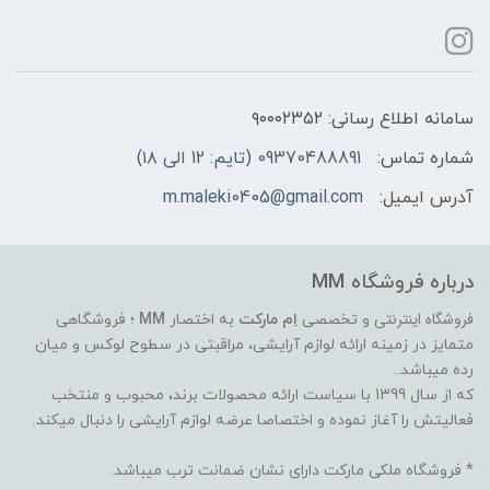
سامانه اطلاع رسانی: ۹۰۰۰۲۳۵۲
شماره تماس:
09370488891 (تایم: 12 الی ۱۸)
آدرس ایمیل:
m.maleki0405@gmail.com
درباره فروشگاه MM
فروشگاه اینترنتی
و تخصصی
اِم مارکت
به اختصار
MM
؛ فروشگاهی
متمایز در زمینه ارائه لوازم آرایشی، مراقبتی در سطوح لوکس و میان
رده میباشد..
که از سال 1399 با سیاست ارائه محصولات برند، محبوب و منتخب
فعالیتش را آغاز نموده و اختصاصا عرضه لوازم آرایشی را دنبال میکند.
* فروشگاه ملکی مارکت دارای نشان ضمانت ترب میباشد.