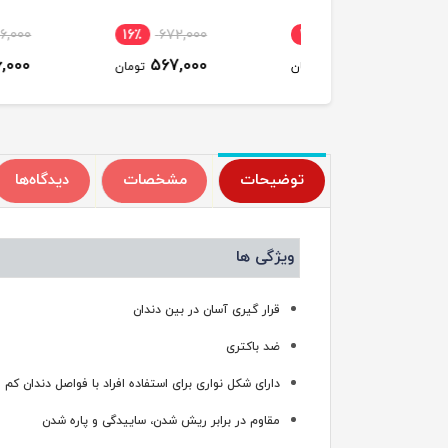
556,000
16٪
672,000
16٪
672,000
546,000
567,000
567,000
تومان
تومان
ت
توضیحات
مشخصات
دیدگاه‌ها
ویژگی ها
قرار گیری آسان در بین دندان
ضد باکتری
دارای شکل نواری برای استفاده افراد با فواصل دندان کم
مقاوم در برابر ریش شدن، ساییدگی و پاره شدن