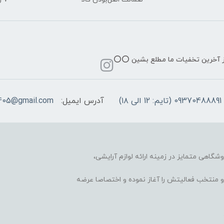
از آخرین تخفیات ما مطلع بشین ⭕️⭕️
09370488891 (تایم: 12 الی ۱۸)
آدرس ایمیل:
405@gmail.com
وشگاهی متمایز در زمینه ارائه لوازم آرایشی،
 محبوب و منتخب فعالیتش را آغاز نموده و اختصاصا عرضه