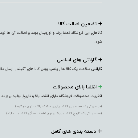
➕️ تضمین اصالت کالا
کالاهای این فروشگاه تماما بِرَند و اورجینال بوده و اصالت آن ها ت
شود.
➕️ گارانتی های اساسی
گارانتی
سلامت پک کالا ها , پلمپ بودن کالا های آکبند , ارسال 
➕️
انقضا بالای محصولات
اکثریت محصولات فروشگاه دارای انقضا بالا و تاریخ تولید بروزاند
(در صورتی که محصولی انقضا پایین داشته باشد، درج میشود)
(محصولاتی که تاریخ انقضا برایشان درج نشده، همگی انقضا بالا دارند)
➕️
دسته بندی های کامل