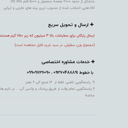
متشکل از حدود ۲۰۰۰ صفحه محصول و ۵۰۰۰ قلم sku کالا
کالا هایی انتخاب شده از محبوب ترین برند های خارجی و ایرانی
➕️ ارسال و تحویل سریع
ارسال رایگان برای سفارشات بالا 3 میلیون که زیر ۷۵۰
گرم هستند
(مجموع وزن سفارش، در سبد خرید قابل مشاهده است)
➕️ خدمات مشاوره اختصاصی
با خطوط
09370488891 ، 09909736090
!! پاسخگویی تلفنی: فقط از 12 صبح الی 6 عصر
!! پاسخگویی تمام وقت از طریق پیامک و واتس آپ ... در تایم ها
ساعته