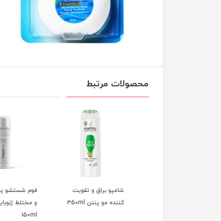
محصولات مرتبط
پو ترمیم کننده و
شامپو براق و تقویت
فوم شستشو پوست چ
فظت کننده مو پنتن
کننده مو پنتن 350ml
و مختلط ژنوبایوتیک
150ml
35