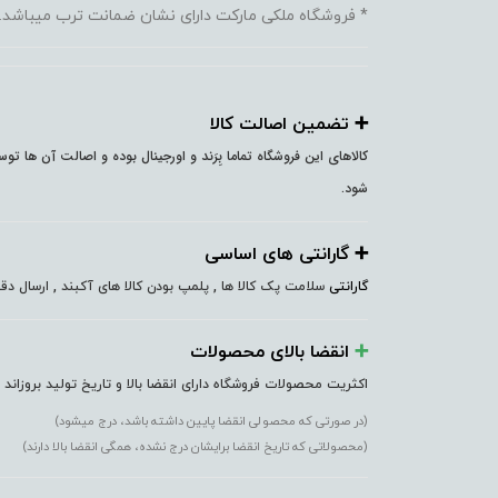
* فروشگاه ملکی مارکت دارای نشان ضمانت ترب میباشد.
➕️ تضمین اصالت کالا
کالاهای این فروشگاه تماما بِرَند و اورجینال بوده و اصالت آن ها ت
شود.
➕️ گارانتی های اساسی
گارانتی
سلامت پک کالا ها , پلمپ بودن کالا های آکبند , ارسال 
➕️
انقضا بالای محصولات
اکثریت محصولات فروشگاه دارای انقضا بالا و تاریخ تولید بروزاند
(در صورتی که محصولی انقضا پایین داشته باشد، درج میشود)
(محصولاتی که تاریخ انقضا برایشان درج نشده، همگی انقضا بالا دارند)