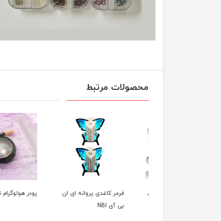
محصولات مرتبط
فرمر آلومینیوم ۳۰۰ تایی
فرمر کاغدی پروانه ای ان
پودر هولوگرام ناخن
ی آی NBI
بی آی NBI