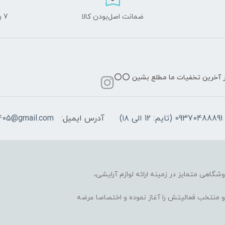
ضمانت اصل‌بودن کالا
7 روز ضمانت مرجوعی کالا
از آخرین تخفیات ما مطلع بشین ⭕️⭕️
09370488891 (تایم: 12 الی ۱۸)
آدرس ایمیل:
405@gmail.com
وشگاهی متمایز در زمینه ارائه لوازم آرایشی،
 محبوب و منتخب فعالیتش را آغاز نموده و اختصاصا عرضه