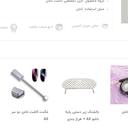
گروه محصول: لاین تخصصی کاشت ناخن
محل استفاده: ناخن
امکان تحویل اکسپرس
۷ روز ضمانت بازگشت
ضمانت 
بالشتک زیر دستی پایه
مگنت کاشت ناخن دو سر
تاشو AX + طرح بندی
AX
بی آی BI