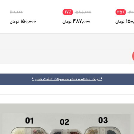
120,000
17٪
585,000
25
150,000
487,000
ومان
تومان
تومان
* لینک مشاهده تمام محصولات کاشت ناخن *