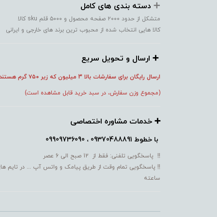
➕️
دسته بندی های کامل
متشکل از حدود ۲۰۰۰ صفحه محصول و ۵۰۰۰ قلم sku کالا
کالا هایی انتخاب شده از محبوب ترین برند های خارجی و ایرانی
➕️ ارسال و تحویل سریع
ارسال رایگان برای سفارشات بالا 3 میلیون که زیر ۷۵۰
گرم هستند
(مجموع وزن سفارش، در سبد خرید قابل مشاهده است)
➕️ خدمات مشاوره اختصاصی
با خطوط
09370488891 ، 09909736090
!! پاسخگویی تلفنی: فقط از 12 صبح الی 6 عصر
!! پاسخگویی تمام وقت از طریق پیامک و واتس آپ ... در تایم ها
ساعته