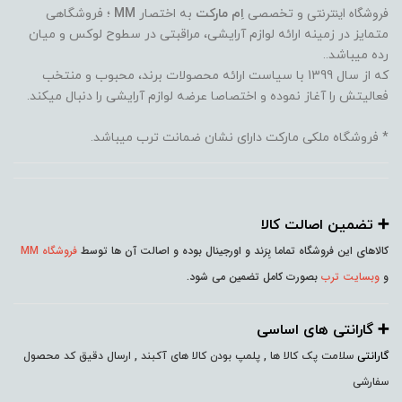
فروشگاه اینترنتی
و تخصصی
اِم مارکت
به اختصار
MM
؛ فروشگاهی
متمایز در زمینه ارائه لوازم آرایشی، مراقبتی در سطوح لوکس و میان
رده میباشد..
که از سال 1399 با سیاست ارائه محصولات برند، محبوب و منتخب
فعالیتش را آغاز نموده و اختصاصا عرضه لوازم آرایشی را دنبال میکند.
* فروشگاه ملکی مارکت دارای نشان ضمانت ترب میباشد.
➕️ تضمین اصالت کالا
کالاهای این فروشگاه تماما بِرَند و اورجینال بوده و اصالت آن ها توسط
فروشگاه MM
و
وبسایت ترب
بصورت کامل تضمین می شود.
➕️ گارانتی های اساسی
گارانتی
سلامت پک کالا ها , پلمپ بودن کالا های آکبند , ارسال دقیق کد محصول
سفارشی