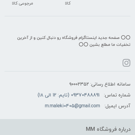
کالا
مرجوعی کالا
⭕️⭕️ صفحه جدید اینستاگرام فروشگاه رو دنبال کنین و از آخرین
تخفیات ما مطلع بشین ⭕️⭕️
سامانه اطلاع رسانی: ۹۰۰۰۲۳۵۲
شماره تماس:
09370488891 (تایم: 12 الی ۱۸)
آدرس ایمیل:
m.maleki0405@gmail.com
درباره فروشگاه MM