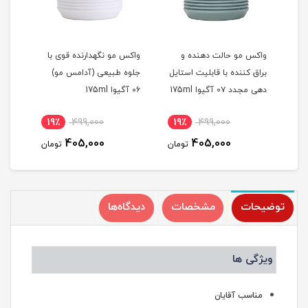
واکس مو حالت دهنده و
واکس مو نگهدارنده قوی با
واکس
براق کننده با قابلیت استایل
جلوه طبیعی (آدامس مو)
براق کنند
دهی مجدد 0۷ آگیوا 175ml
0۶ آگیوا 175ml
19٪
499,000
19٪
499,000
1
405,000
405,000
مان
تومان
تومان
توضیحات
مشخصات
دیدگاه‌ها
ویژگی ها
مناسب آقایان