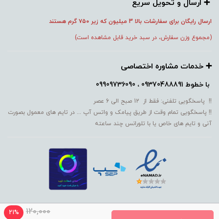
➕️ ارسال و تحویل سریع
ارسال رایگان برای سفارشات بالا 3 میلیون که زیر ۷۵۰
گرم هستند
(مجموع وزن سفارش، در سبد خرید قابل مشاهده است)
➕️ خدمات مشاوره اختصاصی
با خطوط
09370488891 ، 09909736090
!! پاسخگویی تلفنی: فقط از 12 صبح الی 6 عصر
!! پاسخگویی تمام وقت از طریق پیامک و واتس آپ ... در تایم های معمول بصورت
آنی و تایم های خاص یا با تلورانس چند ساعته
120,000
21%