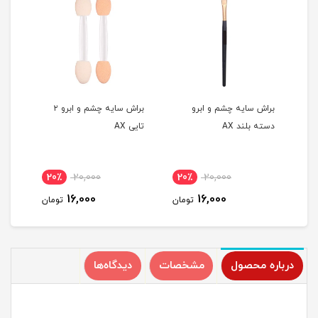
ه
براش سایه چشم و ابرو
براش سایه چشم و ابرو ۲
براش ر
دسته بلند AX
تایی AX
20٪
20,000
20٪
20,000
1
16,000
16,000
مان
تومان
تومان
درباره محصول
مشخصات
دیدگاه‌ها