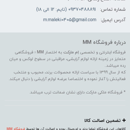
شماره تماس:
09370488891 (تایم: 12 الی ۱۸)
آدرس ایمیل:
m.maleki0405@gmail.com
درباره فروشگاه MM
فروشگاه اینترنتی
و تخصصی
اِم مارکت
به اختصار
MM
؛ فروشگاهی
متمایز در زمینه ارائه لوازم آرایشی، مراقبتی در سطوح لوکس و میان
رده میباشد..
که از سال 1399 با سیاست ارائه محصولات برند، محبوب و منتخب
فعالیتش را آغاز نموده و اختصاصا عرضه لوازم آرایشی را دنبال میکند.
* فروشگاه ملکی مارکت دارای نشان ضمانت ترب میباشد.
➕️ تضمین اصالت کالا
کالاهای این فروشگاه تماما بِرَند و اورجینال بوده و اصالت آن ها توسط
فروشگاه MM