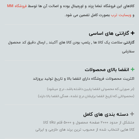
کالاهای این فروشگاه تماما بِرَند و اورجینال بوده و اصالت آن ها توسط
فروشگاه MM
و
وبسایت ترب
بصورت کامل تضمین می شود.
➕️ گارانتی های اساسی
گارانتی
سلامت پک کالا ها , پلمپ بودن کالا های آکبند , ارسال دقیق کد محصول
سفارشی
➕️
انقضا بالای محصولات
اکثریت محصولات فروشگاه دارای انقضا بالا و تاریخ تولید بروزاند
(در صورتی که محصولی انقضا پایین داشته باشد، درج میشود)
(محصولاتی که تاریخ انقضا برایشان درج نشده، همگی انقضا بالا دارند)
➕️
دسته بندی های کامل
متشکل از حدود ۲۰۰۰ صفحه محصول و ۵۰۰۰ قلم sku کالا
کالا هایی انتخاب شده از محبوب ترین برند های خارجی و ایرانی