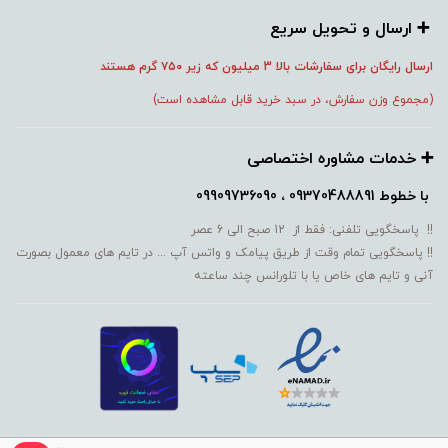
➕️ ارسال و تحویل سریع
ارسال رایگان برای سفارشات بالا 3 میلیون که زیر ۷۵۰
گرم هستند
(مجموع وزن سفارش، در سبد خرید قابل مشاهده است)
➕️ خدمات مشاوره اختصاصی
با خطوط
09370488891 ، 09909736090
!! پاسخگویی تلفنی: فقط از 12 صبح الی 6 عصر
!! پاسخگویی تمام وقت از طریق پیامک و واتس آپ ... در تایم های معمول بصورت
آنی و تایم های خاص یا با تلورانس چند ساعته