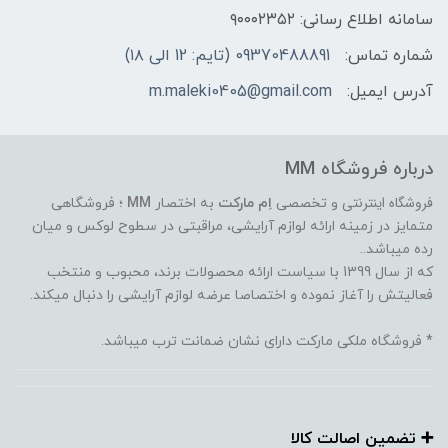
سامانه اطلاع رسانی: ۹۰۰۰۲۳۵۲
شماره تماس:
09370488891 (تایم: 12 الی ۱۸)
آدرس ایمیل:
m.maleki0405@gmail.com
درباره فروشگاه MM
فروشگاه اینترنتی
و تخصصی
اِم مارکت
به اختصار
MM
؛ فروشگاهی
متمایز در زمینه ارائه لوازم آرایشی، مراقبتی در سطوح لوکس و میان
رده میباشد..
که از سال 1399 با سیاست ارائه محصولات برند، محبوب و منتخب
فعالیتش را آغاز نموده و اختصاصا عرضه لوازم آرایشی را دنبال میکند.
* فروشگاه ملکی مارکت دارای نشان ضمانت ترب میباشد.
➕️ تضمین اصالت کالا