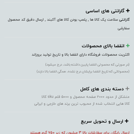
➕️ گارانتی های اساسی
گارانتی
سلامت پک کالا ها , پلمپ بودن کالا های آکبند , ارسال دقیق کد محصول
سفارشی
➕️
انقضا بالای محصولات
اکثریت محصولات فروشگاه دارای انقضا بالا و تاریخ تولید بروزاند
(در صورتی که محصولی انقضا پایین داشته باشد، درج میشود)
(محصولاتی که تاریخ انقضا برایشان درج نشده، همگی انقضا بالا دارند)
➕️
دسته بندی های کامل
متشکل از حدود ۲۰۰۰ صفحه محصول و ۵۰۰۰ قلم sku کالا
کالا هایی انتخاب شده از محبوب ترین برند های خارجی و ایرانی
➕️ ارسال و تحویل سریع
ارسال رایگان برای سفارشات بالا 3 میلیون که زیر ۷۵۰
گرم هستند