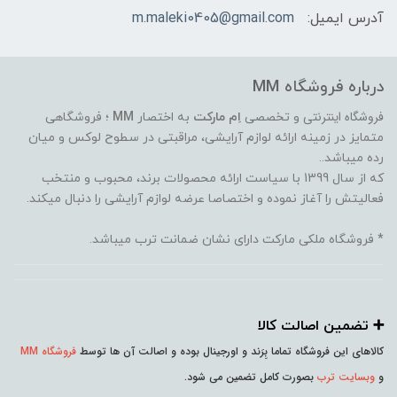
آدرس ایمیل:
m.maleki0405@gmail.com
درباره فروشگاه MM
فروشگاه اینترنتی
و تخصصی
اِم مارکت
به اختصار
MM
؛ فروشگاهی
متمایز در زمینه ارائه لوازم آرایشی، مراقبتی در سطوح لوکس و میان
رده میباشد..
که از سال 1399 با سیاست ارائه محصولات برند، محبوب و منتخب
فعالیتش را آغاز نموده و اختصاصا عرضه لوازم آرایشی را دنبال میکند.
* فروشگاه ملکی مارکت دارای نشان ضمانت ترب میباشد.
➕️ تضمین اصالت کالا
کالاهای این فروشگاه تماما بِرَند و اورجینال بوده و اصالت آن ها توسط
فروشگاه MM
و
وبسایت ترب
بصورت کامل تضمین می شود.