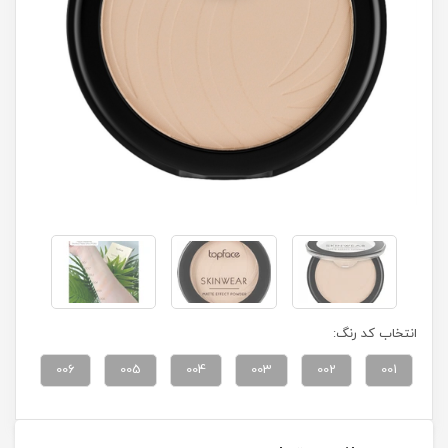
انتخاب کد رنگ:
006
005
004
003
002
001