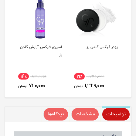
دن
پودر فیکس گلدن رز
اسپری فیکس آرایش گلدن
پودر
رز
14٪
831,998
21٪
1,674,000
1
720,000
1,329,000
مان
تومان
تومان
توضیحات
مشخصات
دیدگاه‌ها