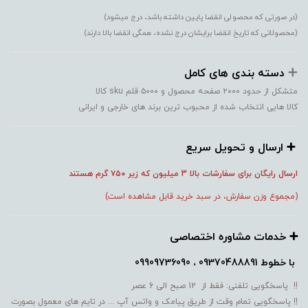
(در صورتی که محصولی انقضا پایین داشته باشد، درج میشود)
(محصولاتی که تاریخ انقضا برایشان درج نشده، همگی انقضا بالا دارند)
➕️
دسته بندی های کامل
متشکل از حدود ۲۰۰۰ صفحه محصول و ۵۰۰۰ قلم sku کالا
کالا هایی انتخاب شده از محبوب ترین برند های خارجی و ایرانی
➕️ ارسال و تحویل سریع
ارسال رایگان برای سفارشات بالا 3 میلیون که زیر ۷۵۰
گرم هستند
(مجموع وزن سفارش، در سبد خرید قابل مشاهده است)
➕️ خدمات مشاوره اختصاصی
با خطوط
09370488891 ، 09909736090
!! پاسخگویی تلفنی: فقط از 12 صبح الی 6 عصر
!! پاسخگویی تمام وقت از طریق پیامک و واتس آپ ... در تایم های معمول بصورت