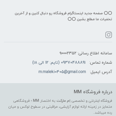
⭕️⭕️ صفحه جدید اینستاگرام فروشگاه رو دنبال کنین و از آخرین
تخفیات ما مطلع بشین ⭕️⭕️
سامانه اطلاع رسانی: ۹۰۰۰۲۳۵۲
شماره تماس:
09370488891 (تایم: 12 الی ۱۸)
آدرس ایمیل:
m.maleki0405@gmail.com
درباره فروشگاه MM
فروشگاه اینترنتی
و تخصصی
اِم مارکت
به اختصار
MM
؛ فروشگاهی
متمایز در زمینه ارائه لوازم آرایشی، مراقبتی در سطوح لوکس و میان
رده میباشد..