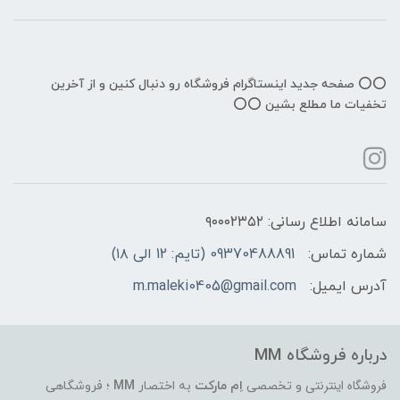
⭕️⭕️ صفحه جدید اینستاگرام فروشگاه رو دنبال کنین و از آخرین
تخفیات ما مطلع بشین ⭕️⭕️
سامانه اطلاع رسانی: ۹۰۰۰۲۳۵۲
شماره تماس:
09370488891 (تایم: 12 الی ۱۸)
آدرس ایمیل:
m.maleki0405@gmail.com
درباره فروشگاه MM
فروشگاه اینترنتی
و تخصصی
اِم مارکت
به اختصار
MM
؛ فروشگاهی