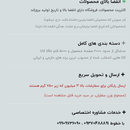
➕️
انقضا بالای محصولات
اکثریت محصولات فروشگاه دارای انقضا بالا و تاریخ تولید بروزاند
(در صورتی که محصولی انقضا پایین داشته باشد، درج میشود)
(محصولاتی که تاریخ انقضا برایشان درج نشده، همگی انقضا بالا دارند)
➕️
دسته بندی های کامل
متشکل از حدود ۲۰۰۰ صفحه محصول و ۵۰۰۰ قلم sku کالا
کالا هایی انتخاب شده از محبوب ترین برند های خارجی و ایرانی
➕️ ارسال و تحویل سریع
ارسال رایگان برای سفارشات بالا 3 میلیون که زیر ۷۵۰
گرم هستند
(مجموع وزن سفارش، در سبد خرید قابل مشاهده است)
➕️ خدمات مشاوره اختصاصی
با خطوط
09370488891 ، 09909736090