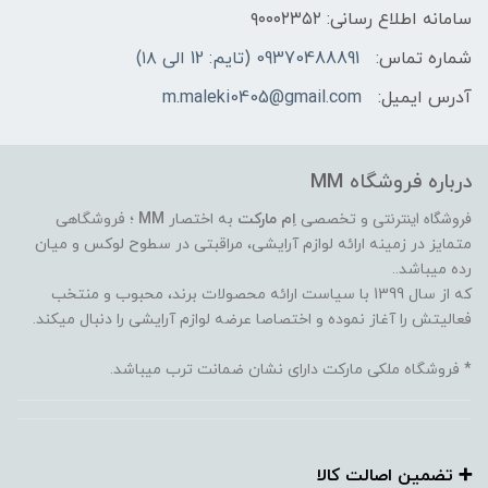
سامانه اطلاع رسانی: ۹۰۰۰۲۳۵۲
شماره تماس:
09370488891 (تایم: 12 الی ۱۸)
آدرس ایمیل:
m.maleki0405@gmail.com
درباره فروشگاه MM
فروشگاه اینترنتی
و تخصصی
اِم مارکت
به اختصار
MM
؛ فروشگاهی
متمایز در زمینه ارائه لوازم آرایشی، مراقبتی در سطوح لوکس و میان
رده میباشد..
که از سال 1399 با سیاست ارائه محصولات برند، محبوب و منتخب
فعالیتش را آغاز نموده و اختصاصا عرضه لوازم آرایشی را دنبال میکند.
* فروشگاه ملکی مارکت دارای نشان ضمانت ترب میباشد.
➕️ تضمین اصالت کالا