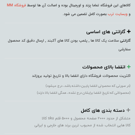
کالاهای این فروشگاه تماما بِرَند و اورجینال بوده و اصالت آن ها توسط
فروشگاه MM
و
وبسایت ترب
بصورت کامل تضمین می شود.
➕️ گارانتی های اساسی
گارانتی
سلامت پک کالا ها , پلمپ بودن کالا های آکبند , ارسال دقیق کد محصول
سفارشی
➕️
انقضا بالای محصولات
اکثریت محصولات فروشگاه دارای انقضا بالا و تاریخ تولید بروزاند
(در صورتی که محصولی انقضا پایین داشته باشد، درج میشود)
(محصولاتی که تاریخ انقضا برایشان درج نشده، همگی انقضا بالا دارند)
➕️
دسته بندی های کامل
متشکل از حدود ۲۰۰۰ صفحه محصول و ۵۰۰۰ قلم sku کالا
کالا هایی انتخاب شده از محبوب ترین برند های خارجی و ایرانی