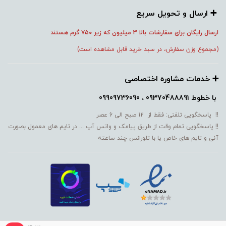
➕️ ارسال و تحویل سریع
ارسال رایگان برای سفارشات بالا 3 میلیون که زیر ۷۵۰
گرم هستند
(مجموع وزن سفارش، در سبد خرید قابل مشاهده است)
➕️ خدمات مشاوره اختصاصی
با خطوط
09370488891 ، 09909736090
!! پاسخگویی تلفنی: فقط از 12 صبح الی 6 عصر
!! پاسخگویی تمام وقت از طریق پیامک و واتس آپ ... در تایم های معمول بصورت
آنی و تایم های خاص یا با تلورانس چند ساعته