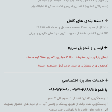
(در صورتی که محصولی انقضا پایین داشته باشد، درج میشود)
(محصولاتی که تاریخ انقضا برایشان درج نشده، همگی انقضا بالا دارند)
➕️
دسته بندی های کامل
متشکل از حدود ۲۰۰۰ صفحه محصول و ۵۰۰۰ قلم sku کالا
کالا هایی انتخاب شده از محبوب ترین برند های خارجی و ایرانی
➕️ ارسال و تحویل سریع
ارسال رایگان برای سفارشات بالا 3 میلیون که زیر ۷۵۰
گرم هستند
(مجموع وزن سفارش، در سبد خرید قابل مشاهده است)
➕️ خدمات مشاوره اختصاصی
با خطوط
09370488891 ، 09909736090
!! پاسخگویی تلفنی: فقط از 12 صبح الی 6 عصر
!! پاسخگویی تمام وقت از طریق پیامک و واتس آپ ... در تایم های معمول بصورت
آنی و تایم های خاص یا با تلورانس چند ساعته