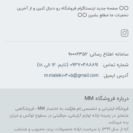
⭕️⭕️ صفحه جدید اینستاگرام فروشگاه رو دنبال کنین و از آخرین
تخفیات ما مطلع بشین ⭕️⭕️
سامانه اطلاع رسانی: ۹۰۰۰۲۳۵۲
شماره تماس:
09370488891 (تایم: 12 الی ۱۸)
آدرس ایمیل:
m.maleki0405@gmail.com
درباره فروشگاه MM
فروشگاه اینترنتی
و تخصصی
اِم مارکت
به اختصار
MM
؛ فروشگاهی
متمایز در زمینه ارائه لوازم آرایشی، مراقبتی در سطوح لوکس و میان
رده میباشد..
که از سال 1399 با سیاست ارائه محصولات برند، محبوب و منتخب