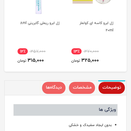
ژل ابرو کاسه ای کولمار
ژل ابرو ریملی گابرینی 8ml
ژل ا
0ml
20ml
12٪
357,000
13٪
370,000
1
315,000
325,000
مان
تومان
تومان
توضیحات
مشخصات
دیدگاه‌ها
ویژگی ها
بدون ایجاد سفیدک و خشکی