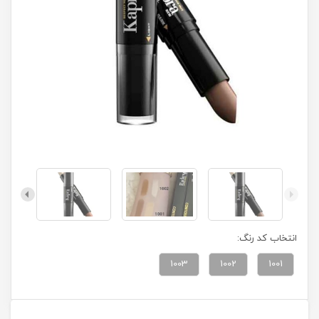
انتخاب کد رنگ:
1003
1002
1001