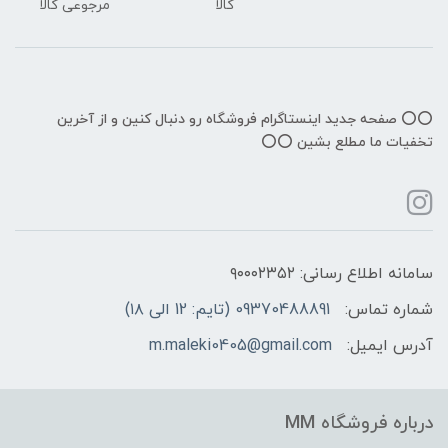
کالا
مرجوعی کالا
⭕️⭕️ صفحه جدید اینستاگرام فروشگاه رو دنبال کنین و از آخرین
تخفیات ما مطلع بشین ⭕️⭕️
سامانه اطلاع رسانی: ۹۰۰۰۲۳۵۲
شماره تماس:
09370488891 (تایم: 12 الی ۱۸)
آدرس ایمیل:
m.maleki0405@gmail.com
درباره فروشگاه MM