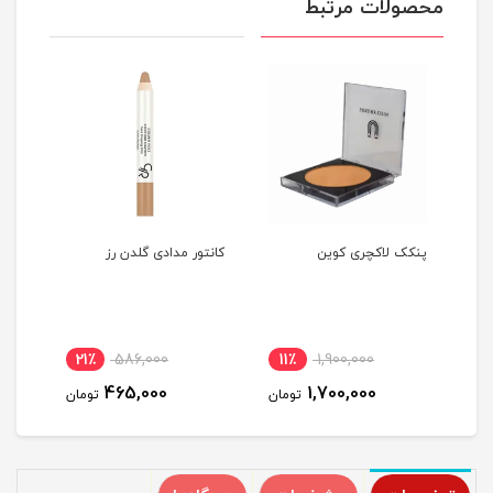
محصولات مرتبط
پنکک لاکچری کوین
کانتور مدادی گلدن رز
پنکک
21٪
586,000
11٪
1,900,000
2
465,000
1,700,000
مان
تومان
تومان