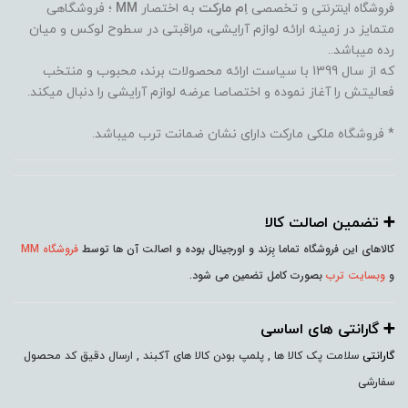
فروشگاه اینترنتی
و تخصصی
اِم مارکت
به اختصار
MM
؛ فروشگاهی
متمایز در زمینه ارائه لوازم آرایشی، مراقبتی در سطوح لوکس و میان
رده میباشد..
که از سال 1399 با سیاست ارائه محصولات برند، محبوب و منتخب
فعالیتش را آغاز نموده و اختصاصا عرضه لوازم آرایشی را دنبال میکند.
* فروشگاه ملکی مارکت دارای نشان ضمانت ترب میباشد.
➕️ تضمین اصالت کالا
کالاهای این فروشگاه تماما بِرَند و اورجینال بوده و اصالت آن ها توسط
فروشگاه MM
و
وبسایت ترب
بصورت کامل تضمین می شود.
➕️ گارانتی های اساسی
گارانتی
سلامت پک کالا ها , پلمپ بودن کالا های آکبند , ارسال دقیق کد محصول
سفارشی