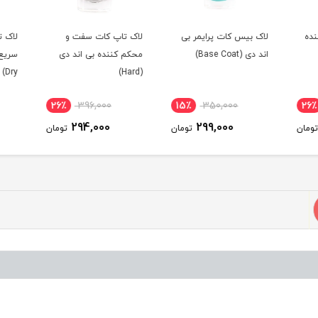
ده
لاک بیس کات پرایمر بی
لاک تاپ کات سفت و
لاک ت
اند دی (Base Coat)
محکم کننده بی اند دی
Dry)
(Hard)
26٪
396,000
15٪
350,000
26
294,000
299,000
ومان
تومان
تومان