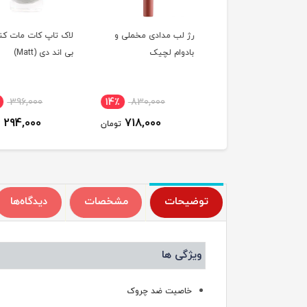
لب مدادی بادوام بالکو
رژ لب مدادی مخملی و
لاک تاپ کات مات کنن
بادوام لچیک
بی اند دی (Matt)
٪
396,000
14٪
830,000
23٪
750,000
294,000
718,000
580,000
تومان
تومان
ت
توضیحات
مشخصات
دیدگاه‌ها
ویژگی ها
خاصیت ضد چروک