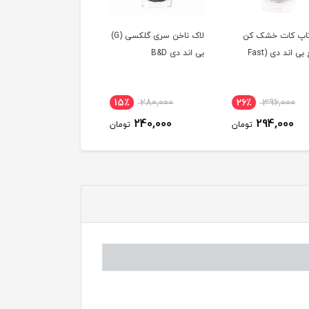
اپ کات خشک کن
لاک ناخن سری گلکسی (G)
لاک ناخن سری
سریع بی اند دی (Fast
بی اند دی B&D
هولوگرافیک (H) بی ا
B&D
5٪
280,000
15٪
280,000
26٪
396,000
240,000
240,000
294,000
تومان
تومان
توم