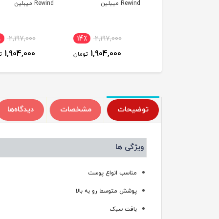
 میبلین
Rewind میبلین
Rewind میبلین
٪
2,197,000
14٪
2,197,000
14٪
2,197,000
1,904,000
1,904,000
1,904,000
تومان
تومان
ت
توضیحات
مشخصات
دیدگاه‌ها
ویژگی ها
مناسب انواع پوست
پوشش متوسط رو به بالا
بافت سبک