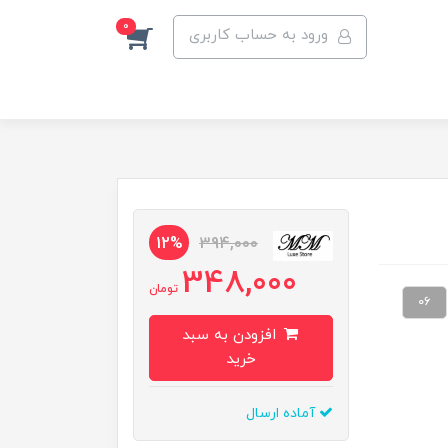
0
ورود به حساب کاربری
12%
394,000
348,000
تومان
۰۶
افزودن به سبد
خرید
آماده ارسال