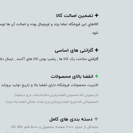
➕️ تضمین اصالت کالا
کالاهای این فروشگاه تماما بِرَند و اورجینال بوده و اصالت آن ها ت
شود.
➕️ گارانتی های اساسی
گارانتی
سلامت پک کالا ها , پلمپ بودن کالا های آکبند , ارسال 
➕️
انقضا بالای محصولات
اکثریت محصولات فروشگاه دارای انقضا بالا و تاریخ تولید بروزاند
(در صورتی که محصولی انقضا پایین داشته باشد، درج میشود)
(محصولاتی که تاریخ انقضا برایشان درج نشده، همگی انقضا بالا دارند)
➕️
دسته بندی های کامل
متشکل از حدود ۲۰۰۰ صفحه محصول و ۵۰۰۰ قلم sku کالا