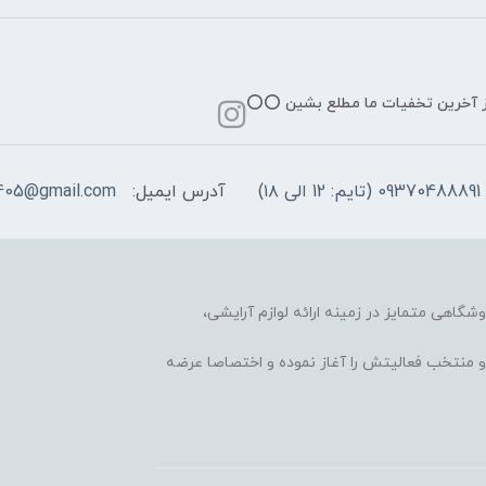
از آخرین تخفیات ما مطلع بشین ⭕️⭕️
09370488891 (تایم: 12 الی ۱۸)
آدرس ایمیل:
405@gmail.com
وشگاهی متمایز در زمینه ارائه لوازم آرایشی،
 محبوب و منتخب فعالیتش را آغاز نموده و اختصاصا عرضه