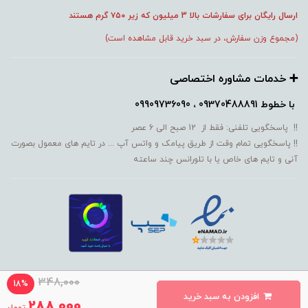
ارسال رایگان برای سفارشات بالا 3 میلیون که زیر ۷۵۰
گرم هستند
(مجموع وزن سفارش، در سبد خرید قابل مشاهده است)
➕️ خدمات مشاوره اختصاصی
با خطوط
09370488891 ، 09909736090
!! پاسخگویی تلفنی: فقط از 12 صبح الی 6 عصر
!! پاسخگویی تمام وقت از طریق پیامک و واتس آپ ... در تایم های معمول بصورت
آنی و تایم های خاص یا با تلورانس چند ساعته
348,000
18%
افزودن به سبد خرید
ساخت سایت توسط MM
288,000