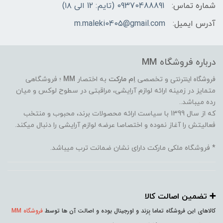
شماره تماس:
09370488891 (تایم: 12 الی ۱۸)
آدرس ایمیل:
m.maleki0405@gmail.com
درباره فروشگاه MM
فروشگاه اینترنتی
و تخصصی
اِم مارکت
به اختصار
MM
؛ فروشگاهی
متمایز در زمینه ارائه لوازم آرایشی، مراقبتی در سطوح لوکس و میان
رده میباشد..
که از سال 1399 با سیاست ارائه محصولات برند، محبوب و منتخب
فعالیتش را آغاز نموده و اختصاصا عرضه لوازم آرایشی را دنبال میکند.
* فروشگاه ملکی مارکت دارای نشان ضمانت ترب میباشد.
➕️ تضمین اصالت کالا
کالاهای این فروشگاه تماما بِرَند و اورجینال بوده و اصالت آن ها توسط
فروشگاه MM