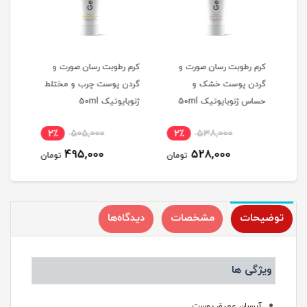
کرم رطوبت رسان صورت و
کرم رطوبت رسان صورت و
کرم 
لط
گردن پوست خشک و
گردن پوست چرب و مختلط
گرد
حساس ژنوبایوتیک 50ml
ژنوبایوتیک 50ml
حساس 
2٪
505,000
2٪
538,000
2
495,000
528,000
مان
تومان
تومان
توضیحات
مشخصات
دیدگاه‌ها
ویژگی ها
آبرسان عمیق پوست