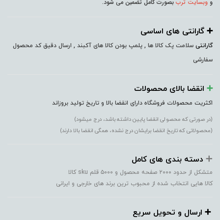
و
وبسایت ترب
بصورت کامل تضمین می شود.
➕️ گارانتی های اساسی
گارانتی
سلامت پک کالا ها , پلمپ بودن کالا های آکبند , ارسال دقیق کد محصول
سفارشی
➕️
انقضا بالای محصولات
اکثریت محصولات فروشگاه دارای انقضا بالا و تاریخ تولید بروزاند
(در صورتی که محصولی انقضا پایین داشته باشد، درج میشود)
(محصولاتی که تاریخ انقضا برایشان درج نشده، همگی انقضا بالا دارند)
➕️
دسته بندی های کامل
متشکل از حدود ۲۰۰۰ صفحه محصول و ۵۰۰۰ قلم sku کالا
کالا هایی انتخاب شده از محبوب ترین برند های خارجی و ایرانی
➕️ ارسال و تحویل سریع