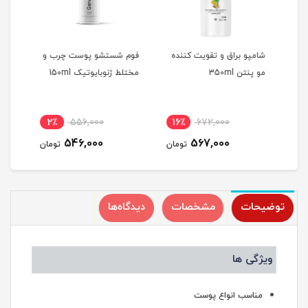
شامپو براق و تقویت کننده
فوم شستشو پوست چرب و
کرم 
مو پنتن 350ml
مختلط ژنوبایوتیک 150ml
مختلط
2٪
556,000
16٪
672,000
1
546,000
567,000
مان
تومان
تومان
توضیحات
مشخصات
دیدگاه‌ها
ویژگی ها
مناسب انواع پوست