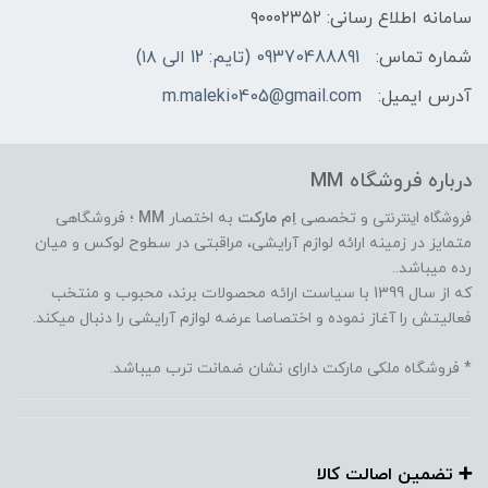
سامانه اطلاع رسانی: ۹۰۰۰۲۳۵۲
شماره تماس:
09370488891 (تایم: 12 الی ۱۸)
آدرس ایمیل:
m.maleki0405@gmail.com
درباره فروشگاه MM
فروشگاه اینترنتی
و تخصصی
اِم مارکت
به اختصار
MM
؛ فروشگاهی
متمایز در زمینه ارائه لوازم آرایشی، مراقبتی در سطوح لوکس و میان
رده میباشد..
که از سال 1399 با سیاست ارائه محصولات برند، محبوب و منتخب
فعالیتش را آغاز نموده و اختصاصا عرضه لوازم آرایشی را دنبال میکند.
* فروشگاه ملکی مارکت دارای نشان ضمانت ترب میباشد.
➕️ تضمین اصالت کالا