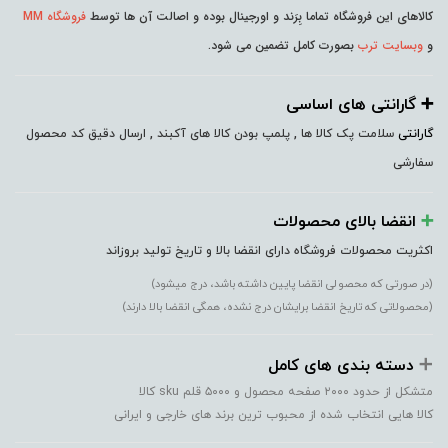
کالاهای این فروشگاه تماما بِرَند و اورجینال بوده و اصالت آن ها توسط
فروشگاه MM
و
وبسایت ترب
بصورت کامل تضمین می شود.
➕️ گارانتی های اساسی
گارانتی
سلامت پک کالا ها , پلمپ بودن کالا های آکبند , ارسال دقیق کد محصول
سفارشی
➕️
انقضا بالای محصولات
اکثریت محصولات فروشگاه دارای انقضا بالا و تاریخ تولید بروزاند
(در صورتی که محصولی انقضا پایین داشته باشد، درج میشود)
(محصولاتی که تاریخ انقضا برایشان درج نشده، همگی انقضا بالا دارند)
➕️
دسته بندی های کامل
متشکل از حدود ۲۰۰۰ صفحه محصول و ۵۰۰۰ قلم sku کالا
کالا هایی انتخاب شده از محبوب ترین برند های خارجی و ایرانی