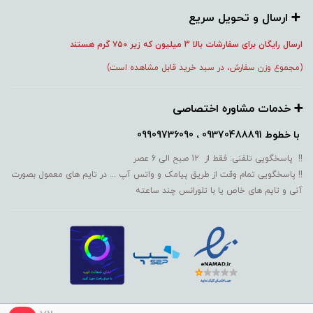
➕️ ارسال و تحویل سریع
ارسال رایگان برای سفارشات بالا 3 میلیون که زیر ۷۵۰
گرم هستند
(مجموع وزن سفارش، در سبد خرید قابل مشاهده است)
➕️ خدمات مشاوره اختصاصی
با خطوط
09370488891 ، 09909736090
!! پاسخگویی تلفنی: فقط از 12 صبح الی 6 عصر
!! پاسخگویی تمام وقت از طریق پیامک و واتس آپ ... در تایم های معمول بصورت
آنی و تایم های خاص یا با تلورانس چند ساعته