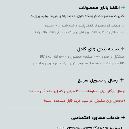
➕️
انقضا بالای محصولات
اکثریت محصولات فروشگاه دارای انقضا بالا و تاریخ تولید بروزاند
(در صورتی که محصولی انقضا پایین داشته باشد، درج میشود)
(محصولاتی که تاریخ انقضا برایشان درج نشده، همگی انقضا بالا دارند)
➕️
دسته بندی های کامل
متشکل از حدود ۲۰۰۰ صفحه محصول و ۵۰۰۰ قلم sku کالا
کالا هایی انتخاب شده از محبوب ترین برند های خارجی و ایرانی
➕️ ارسال و تحویل سریع
ارسال رایگان برای سفارشات بالا 3 میلیون که زیر ۷۵۰
گرم هستند
(مجموع وزن سفارش، در سبد خرید قابل مشاهده است)
➕️ خدمات مشاوره اختصاصی
با خطوط
09370488891 ، 09909736090