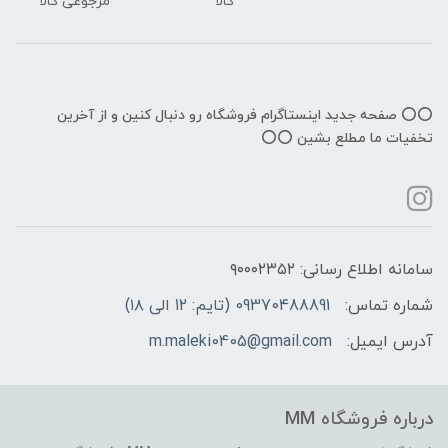
کالا
مرجوعی کالا
⭕️⭕️ صفحه جدید اینستاگرام فروشگاه رو دنبال کنین و از آخرین
تخفیات ما مطلع بشین ⭕️⭕️
سامانه اطلاع رسانی: ۹۰۰۰۲۳۵۲
شماره تماس:
09370488891 (تایم: 12 الی ۱۸)
آدرس ایمیل:
m.maleki0405@gmail.com
درباره فروشگاه MM