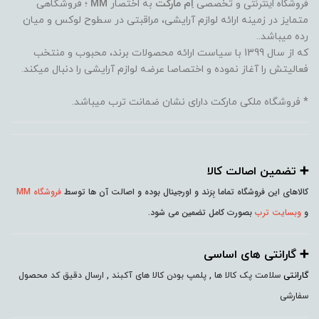
فروشگاه اینترنتی
و تخصصی
اِم مارکت
به اختصار
MM
؛ فروشگاهی
متمایز در زمینه ارائه لوازم آرایشی، مراقبتی در سطوح لوکس و میان
رده میباشد..
که از سال 1399 با سیاست ارائه محصولات برند، محبوب و منتخب
فعالیتش را آغاز نموده و اختصاصا عرضه لوازم آرایشی را دنبال میکند.
* فروشگاه ملکی مارکت دارای نشان ضمانت ترب میباشد.
➕️ تضمین اصالت کالا
کالاهای این فروشگاه تماما بِرَند و اورجینال بوده و اصالت آن ها توسط
فروشگاه MM
و
وبسایت ترب
بصورت کامل تضمین می شود.
➕️ گارانتی های اساسی
گارانتی
سلامت پک کالا ها , پلمپ بودن کالا های آکبند , ارسال دقیق کد محصول
سفارشی