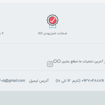
ضمانت اصل‌بودن کالا
7 روز ضمانت مرجوعی کالا
از آخرین تخفیات ما مطلع بشین ⭕️⭕️
09370488891 (تایم: 12 الی ۱۸)
آدرس ایمیل:
405@gmail.com