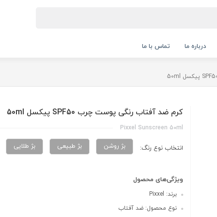
درباره ما
تماس با ما
کرم ضد آفتاب رنگی پوست چرب SPF50 پیکسل 50ml
Pixxel Sunscreen 50ml
بژ روشن
بژ طبیعی
بژ طلایی
انتخاب نوع رنگ:
ویژگی‌های محصول
برند: Pixxel
نوع محصول: ضد آفتاب