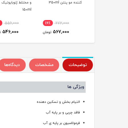
فظت کننده مو پنتن
کننده مو پنتن 350ml
و مختلط ژنوبایوتیک
150ml
35
556,000
16٪
672,000
16٪
672,000
546,000
567,000
567,000
تومان
تومان
ت
توضیحات
مشخصات
دیدگاه‌ها
ویژگی ها
التیام بخش و تسکین دهنده
فاقد چربی و بر پایه آب
فرمولاسیون بر پایه ی آب