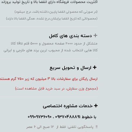
اکثریت محصولات فروشگاه دارای انقضا بالا و تاریخ تولید بروزاند
(در صورتی که محصولی انقضا پایین داشته باشد، درج میشود)
(محصولاتی که تاریخ انقضا برایشان درج نشده، همگی انقضا بالا دارند)
➕️
دسته بندی های کامل
متشکل از حدود ۲۰۰۰ صفحه محصول و ۵۰۰۰ قلم sku کالا
کالا هایی انتخاب شده از محبوب ترین برند های خارجی و ایرانی
➕️ ارسال و تحویل سریع
ارسال رایگان برای سفارشات بالا 3 میلیون که زیر ۷۵۰
گرم هستند
(مجموع وزن سفارش، در سبد خرید قابل مشاهده است)
➕️ خدمات مشاوره اختصاصی
با خطوط
09370488891 ، 09909736090
!! پاسخگویی تلفنی: فقط از 12 صبح الی 6 عصر