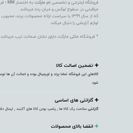
فروشگاه اینترنتی
و تخصصی
اِم مارکت
به اختصار
MM
؛ فر
مراقبتی در سطوح لوکس و میان رده میباشد..
که از سال 1399 با سیاست ارائه محصولات برند،
لوازم آرایشی را دنبال میکند.
* فروشگاه ملکی مارکت دارای نشان ضمانت ترب میباشد.
➕️ تضمین اصالت کالا
کالاهای این فروشگاه تماما بِرَند و اورجینال بوده و اصالت آن ها ت
شود.
➕️ گارانتی های اساسی
گارانتی
سلامت پک کالا ها , پلمپ بودن کالا های آکبند , ارسال 
➕️
انقضا بالای محصولات