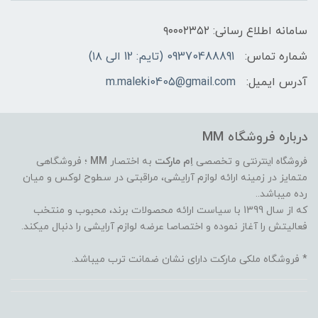
سامانه اطلاع رسانی: ۹۰۰۰۲۳۵۲
شماره تماس:
09370488891 (تایم: 12 الی ۱۸)
آدرس ایمیل:
m.maleki0405@gmail.com
درباره فروشگاه MM
فروشگاه اینترنتی
و تخصصی
اِم مارکت
به اختصار
MM
؛ فروشگاهی
متمایز در زمینه ارائه لوازم آرایشی، مراقبتی در سطوح لوکس و میان
رده میباشد..
که از سال 1399 با سیاست ارائه محصولات برند، محبوب و منتخب
فعالیتش را آغاز نموده و اختصاصا عرضه لوازم آرایشی را دنبال میکند.
* فروشگاه ملکی مارکت دارای نشان ضمانت ترب میباشد.