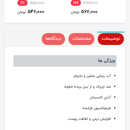
2٪
556,000
16٪
672,000
1
546,000
567,000
مان
تومان
تومان
توضیحات
مشخصات
دیدگاه‌ها
ویژگی ها
آب رسانی عمقی و بادوام
ضد چروک و از بین برنده خطوط
آنتی اکسیدان
فرمولاسیون فرانسه
افزایش نرمی و لطافت پوست