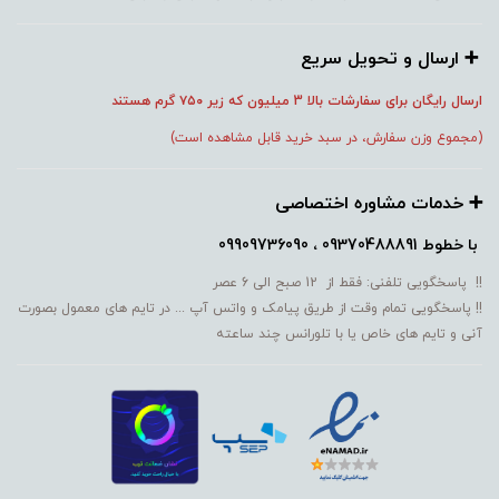
➕️ ارسال و تحویل سریع
ارسال رایگان برای سفارشات بالا 3 میلیون که زیر ۷۵۰
گرم هستند
(مجموع وزن سفارش، در سبد خرید قابل مشاهده است)
➕️ خدمات مشاوره اختصاصی
با خطوط
09370488891 ، 09909736090
!! پاسخگویی تلفنی: فقط از 12 صبح الی 6 عصر
!! پاسخگویی تمام وقت از طریق پیامک و واتس آپ ... در تایم های معمول بصورت
آنی و تایم های خاص یا با تلورانس چند ساعته