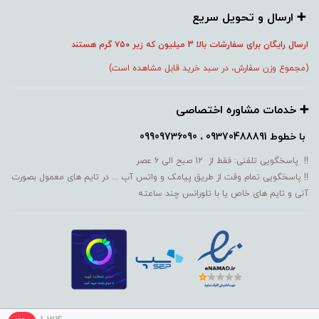
➕️ ارسال و تحویل سریع
ارسال رایگان برای سفارشات بالا 3 میلیون که زیر ۷۵۰
گرم هستند
(مجموع وزن سفارش، در سبد خرید قابل مشاهده است)
➕️ خدمات مشاوره اختصاصی
با خطوط
09370488891 ، 09909736090
!! پاسخگویی تلفنی: فقط از 12 صبح الی 6 عصر
!! پاسخگویی تمام وقت از طریق پیامک و واتس آپ ... در تایم های معمول بصورت
آنی و تایم های خاص یا با تلورانس چند ساعته