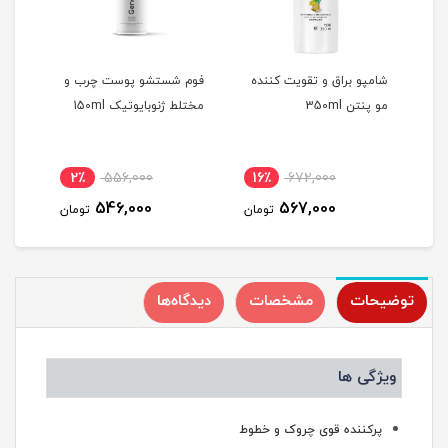
شامپو براق و تقویت کننده
فوم شستشو پوست چرب و
کرم 
مو پنتن 350ml
مختلط ژنوبایوتیک 150ml
مختلط
2٪
556,000
16٪
672,000
1
546,000
567,000
مان
تومان
تومان
توضیحات
مشخصات
دیدگاه‌ها
ویژگی ها
پرکننده قوی چروک و خطوط