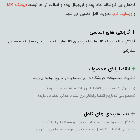
کالاهای این فروشگاه تماما بِرَند و اورجینال بوده و اصالت آن ها توسط
فروشگاه MM
و
وبسایت ترب
بصورت کامل تضمین می شود.
➕️ گارانتی های اساسی
گارانتی
سلامت پک کالا ها , پلمپ بودن کالا های آکبند , ارسال دقیق کد محصول
سفارشی
➕️
انقضا بالای محصولات
اکثریت محصولات فروشگاه دارای انقضا بالا و تاریخ تولید بروزاند
(در صورتی که محصولی انقضا پایین داشته باشد، درج میشود)
(محصولاتی که تاریخ انقضا برایشان درج نشده، همگی انقضا بالا دارند)
➕️
دسته بندی های کامل
متشکل از حدود ۲۰۰۰ صفحه محصول و ۵۰۰۰ قلم sku کالا
کالا هایی انتخاب شده از محبوب ترین برند های خارجی و ایرانی