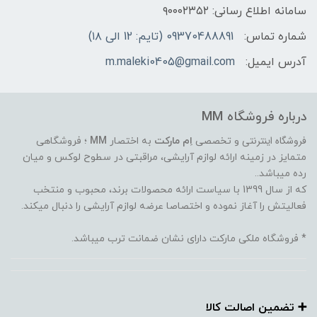
سامانه اطلاع رسانی: ۹۰۰۰۲۳۵۲
شماره تماس:
09370488891 (تایم: 12 الی ۱۸)
آدرس ایمیل:
m.maleki0405@gmail.com
درباره فروشگاه MM
فروشگاه اینترنتی
و تخصصی
اِم مارکت
به اختصار
MM
؛ فروشگاهی
متمایز در زمینه ارائه لوازم آرایشی، مراقبتی در سطوح لوکس و میان
رده میباشد..
که از سال 1399 با سیاست ارائه محصولات برند، محبوب و منتخب
فعالیتش را آغاز نموده و اختصاصا عرضه لوازم آرایشی را دنبال میکند.
* فروشگاه ملکی مارکت دارای نشان ضمانت ترب میباشد.
➕️ تضمین اصالت کالا