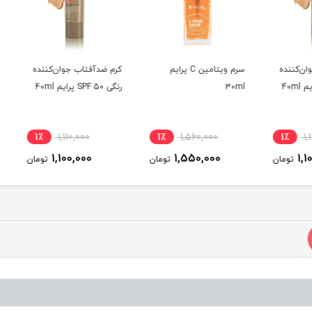
نده
سرم ویتامین C پرایم
کرم ضدآفتاب جوان‌کننده
30ml
رنگی SPF 50 پرایم 40ml
30ml
1٪
1,110,000
1٪
1,560,000
1٪
1,100,000
1,550,000
ومان
تومان
تومان