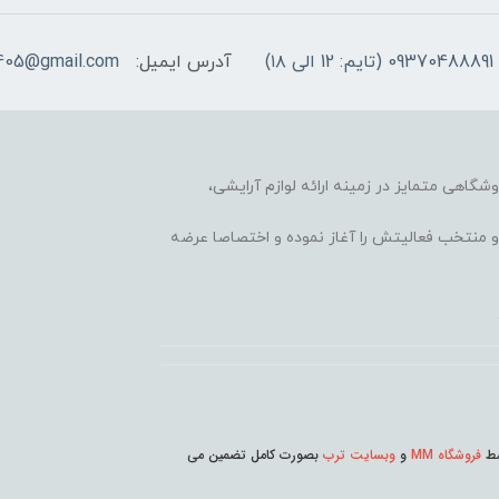
09370488891 (تایم: 12 الی ۱۸)
آدرس ایمیل:
405@gmail.com
وشگاهی متمایز در زمینه ارائه لوازم آرایشی،
 محبوب و منتخب فعالیتش را آغاز نموده و اختصاصا عرضه
وسط
فروشگاه MM
و
وبسایت ترب
بصورت کامل تضمین می