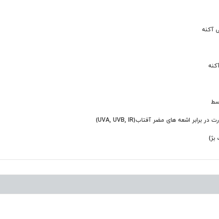
کنه
سط
بر اشعه های مضر آفتاب(UVA, UVB, IR)
 بژ)