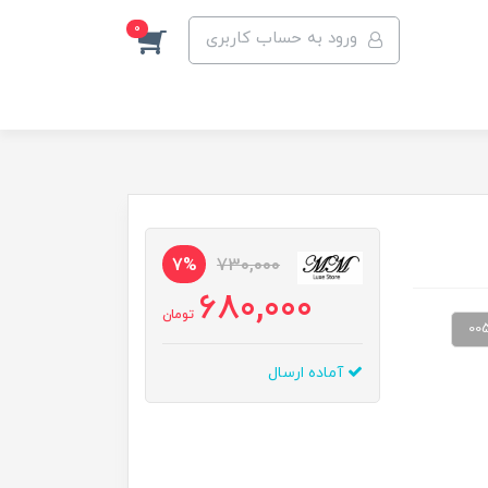
0
ورود به حساب کاربری
7%
730,000
680,000
تومان
00
آماده ارسال