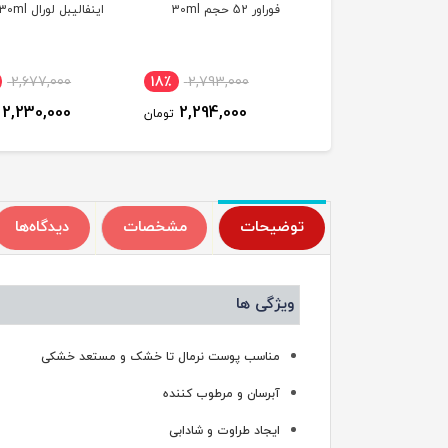
 حجم 35ml
فوراور 52 حجم 30ml
اینفالیبل لورال 30ml
٪
2,677,000
18٪
2,793,000
21٪
3,276,000
2,230,000
2,294,000
2,620,000
تومان
تومان
ت
توضیحات
مشخصات
دیدگاه‌ها
ویژگی ها
مناسب پوست نرمال تا خشک و مستعد خشکی
آبرسان و مرطوب کننده
ایجاد طراوت و شادابی