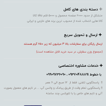
➕️
دسته بندی های کامل
متشکل از حدود ۲۰۰۰ صفحه محصول و ۵۰۰۰ قلم sku کالا
کالا هایی انتخاب شده از محبوب ترین برند های خارجی و ایرانی
➕️ ارسال و تحویل سریع
ارسال رایگان برای سفارشات بالا 3 میلیون که زیر ۷۵۰
گرم هستند
(مجموع وزن سفارش، در سبد خرید قابل مشاهده است)
➕️ خدمات مشاوره اختصاصی
با خطوط
09370488891 ، 09909736090
!! پاسخگویی تلفنی: فقط از 12 صبح الی 6 عصر
!! پاسخگویی تمام وقت از طریق پیامک و واتس آپ ... در تایم های معمول بصورت
آنی و تایم های خاص یا با تلورانس چند ساعته