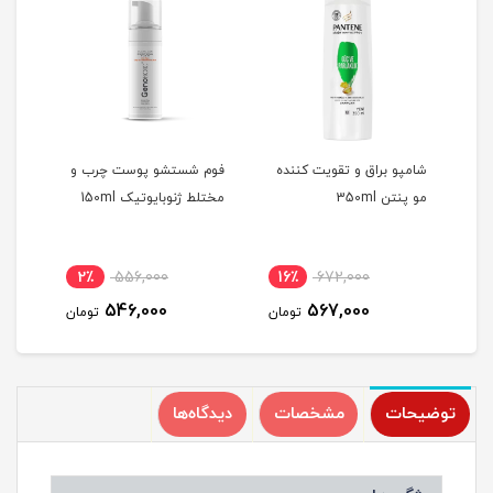
شامپو براق و تقویت کننده
فوم شستشو پوست چرب و
کرم 
مو پنتن 350ml
مختلط ژنوبایوتیک 150ml
مختلط
2٪
556,000
16٪
672,000
1
546,000
567,000
مان
تومان
تومان
توضیحات
مشخصات
دیدگاه‌ها