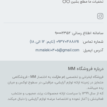
تخفیات ما مطلع بشین ⭕️⭕️
سامانه اطلاع رسانی: ۹۰۰۰۲۳۵۲
شماره تماس:
09370488891 (تایم: 12 الی ۱۸)
آدرس ایمیل:
m.maleki0405@gmail.com
درباره فروشگاه MM
فروشگاه اینترنتی
و تخصصی
اِم مارکت
به اختصار
MM
؛ فروشگاهی
متمایز در زمینه ارائه لوازم آرایشی، مراقبتی در سطوح لوکس و میان
رده میباشد..
که از سال 1399 با سیاست ارائه محصولات برند، محبوب و منتخب
فعالیتش را آغاز نموده و اختصاصا عرضه لوازم آرایشی را دنبال میکند.