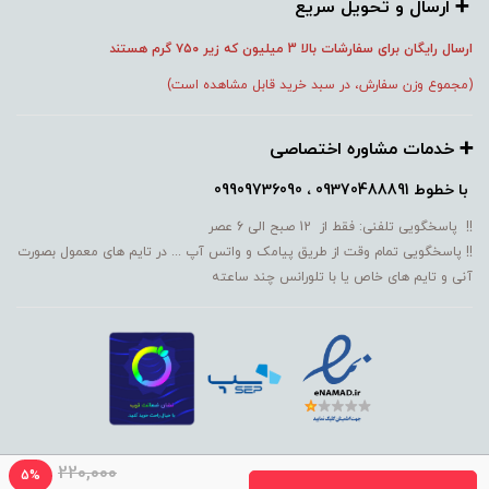
➕️ ارسال و تحویل سریع
ارسال رایگان برای سفارشات بالا 3 میلیون که زیر ۷۵۰
گرم هستند
(مجموع وزن سفارش، در سبد خرید قابل مشاهده است)
➕️ خدمات مشاوره اختصاصی
با خطوط
09370488891 ، 09909736090
!! پاسخگویی تلفنی: فقط از 12 صبح الی 6 عصر
!! پاسخگویی تمام وقت از طریق پیامک و واتس آپ ... در تایم های معمول بصورت
آنی و تایم های خاص یا با تلورانس چند ساعته
220,000
5%