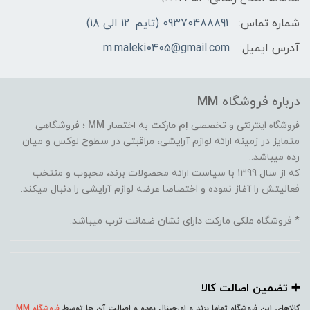
شماره تماس:
09370488891 (تایم: 12 الی ۱۸)
آدرس ایمیل:
m.maleki0405@gmail.com
درباره فروشگاه MM
فروشگاه اینترنتی
و تخصصی
اِم مارکت
به اختصار
MM
؛ فروشگاهی
متمایز در زمینه ارائه لوازم آرایشی، مراقبتی در سطوح لوکس و میان
رده میباشد..
که از سال 1399 با سیاست ارائه محصولات برند، محبوب و منتخب
فعالیتش را آغاز نموده و اختصاصا عرضه لوازم آرایشی را دنبال میکند.
* فروشگاه ملکی مارکت دارای نشان ضمانت ترب میباشد.
➕️ تضمین اصالت کالا
کالاهای این فروشگاه تماما بِرَند و اورجینال بوده و اصالت آن ها توسط
فروشگاه MM