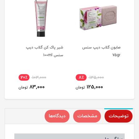
صابون گلاب دیپ سنس
شیر پاک کن گلاب دیپ
صابو
75gr
سنس 100ml
دیپ 
20٪
103,000
8٪
135,000
8
83,000
125,000
مان
تومان
تومان
توضیحات
مشخصات
دیدگاه‌ها