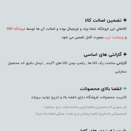
➕️ تضمین اصالت کالا
کالاهای این فروشگاه تماما بِرَند و اورجینال بوده و اصالت آن ها توسط
فروشگاه MM
و
وبسایت ترب
بصورت کامل تضمین می شود.
➕️ گارانتی های اساسی
گارانتی
سلامت پک کالا ها , پلمپ بودن کالا های آکبند , ارسال دقیق کد محصول
سفارشی
➕️
انقضا بالای محصولات
اکثریت محصولات فروشگاه دارای انقضا بالا و تاریخ تولید بروزاند
(در صورتی که محصولی انقضا پایین داشته باشد، درج میشود)
(محصولاتی که تاریخ انقضا برایشان درج نشده، همگی انقضا بالا دارند)
➕️
دسته بندی های کامل