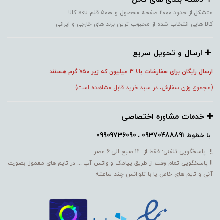
متشکل از حدود ۲۰۰۰ صفحه محصول و ۵۰۰۰ قلم sku کالا
کالا هایی انتخاب شده از محبوب ترین برند های خارجی و ایرانی
➕️ ارسال و تحویل سریع
ارسال رایگان برای سفارشات بالا 3 میلیون که زیر ۷۵۰
گرم هستند
(مجموع وزن سفارش، در سبد خرید قابل مشاهده است)
➕️ خدمات مشاوره اختصاصی
با خطوط
09370488891 ، 09909736090
!! پاسخگویی تلفنی: فقط از 12 صبح الی 6 عصر
!! پاسخگویی تمام وقت از طریق پیامک و واتس آپ ... در تایم های معمول بصورت
آنی و تایم های خاص یا با تلورانس چند ساعته