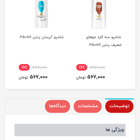
شامپو سه کاره موهای
شامپو آبرسان پنتن 350ml
شامپ
ضعیف پنتن 350ml
محاف
0ml
16٪
672,000
16٪
672,000
1
567,000
567,000
مان
تومان
تومان
توضیحات
مشخصات
دیدگاه‌ها
ویژگی ها