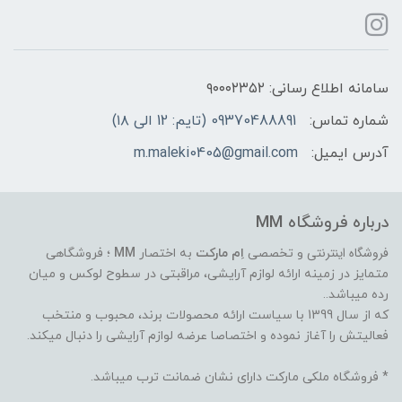
سامانه اطلاع رسانی: ۹۰۰۰۲۳۵۲
شماره تماس:
09370488891 (تایم: 12 الی ۱۸)
آدرس ایمیل:
m.maleki0405@gmail.com
درباره فروشگاه MM
فروشگاه اینترنتی
و تخصصی
اِم مارکت
به اختصار
MM
؛ فروشگاهی
متمایز در زمینه ارائه لوازم آرایشی، مراقبتی در سطوح لوکس و میان
رده میباشد..
که از سال 1399 با سیاست ارائه محصولات برند، محبوب و منتخب
فعالیتش را آغاز نموده و اختصاصا عرضه لوازم آرایشی را دنبال میکند.
* فروشگاه ملکی مارکت دارای نشان ضمانت ترب میباشد.