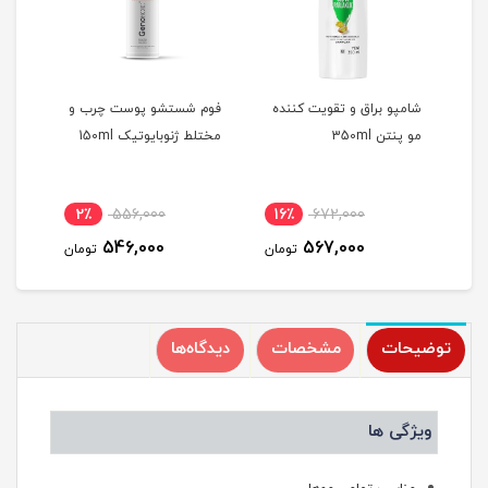
شامپو براق و تقویت کننده
فوم شستشو پوست چرب و
کرم 
مو پنتن 350ml
مختلط ژنوبایوتیک 150ml
مختلط
2٪
556,000
16٪
672,000
1
546,000
567,000
مان
تومان
تومان
توضیحات
مشخصات
دیدگاه‌ها
ویژگی ها