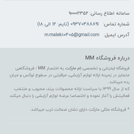
سامانه اطلاع رسانی: ۹۰۰۰۲۳۵۲
شماره تماس:
09370488891 (تایم: 12 الی ۱۸)
آدرس ایمیل:
m.maleki0405@gmail.com
درباره فروشگاه MM
فروشگاه اینترنتی
و تخصصی
اِم مارکت
به اختصار
MM
؛ فروشگاهی
متمایز در زمینه ارائه لوازم آرایشی، مراقبتی در سطوح لوکس و میان
رده میباشد..
که از سال 1399 با سیاست ارائه محصولات برند، محبوب و منتخب
فعالیتش را آغاز نموده و اختصاصا عرضه لوازم آرایشی را دنبال میکند.
* فروشگاه ملکی مارکت دارای نشان ضمانت ترب میباشد.