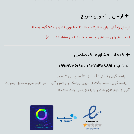
➕️ ارسال و تحویل سریع
ارسال رایگان برای سفارشات بالا 3 میلیون که زیر ۷۵۰
گرم هستند
(مجموع وزن سفارش، در سبد خرید قابل مشاهده است)
➕️ خدمات مشاوره اختصاصی
با خطوط
09370488891 ، 09909736090
!! پاسخگویی تلفنی: فقط از 12 صبح الی 6 عصر
!! پاسخگویی تمام وقت از طریق پیامک و واتس آپ ... در تایم های معمول بصورت
آنی و تایم های خاص یا با تلورانس چند ساعته