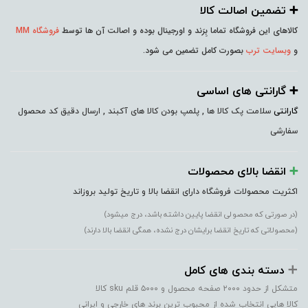
➕️ تضمین اصالت کالا
کالاهای این فروشگاه تماما بِرَند و اورجینال بوده و اصالت آن ها توسط
فروشگاه MM
و
وبسایت ترب
بصورت کامل تضمین می شود.
➕️ گارانتی های اساسی
گارانتی
سلامت پک کالا ها , پلمپ بودن کالا های آکبند , ارسال دقیق کد محصول
سفارشی
➕️
انقضا بالای محصولات
اکثریت محصولات فروشگاه دارای انقضا بالا و تاریخ تولید بروزاند
(در صورتی که محصولی انقضا پایین داشته باشد، درج میشود)
(محصولاتی که تاریخ انقضا برایشان درج نشده، همگی انقضا بالا دارند)
➕️
دسته بندی های کامل
متشکل از حدود ۲۰۰۰ صفحه محصول و ۵۰۰۰ قلم sku کالا
کالا هایی انتخاب شده از محبوب ترین برند های خارجی و ایرانی