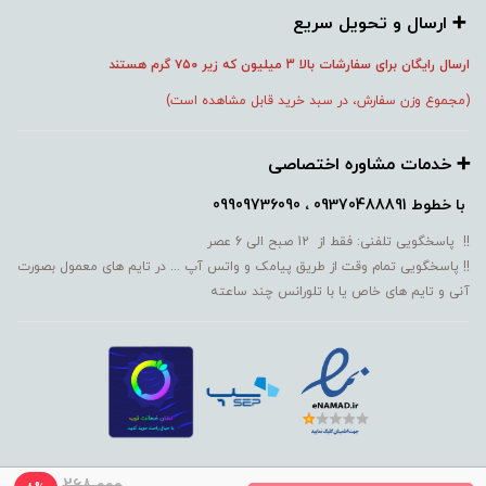
➕️ ارسال و تحویل سریع
ارسال رایگان برای سفارشات بالا 3 میلیون که زیر ۷۵۰
گرم هستند
(مجموع وزن سفارش، در سبد خرید قابل مشاهده است)
➕️ خدمات مشاوره اختصاصی
با خطوط
09370488891 ، 09909736090
!! پاسخگویی تلفنی: فقط از 12 صبح الی 6 عصر
!! پاسخگویی تمام وقت از طریق پیامک و واتس آپ ... در تایم های معمول بصورت
آنی و تایم های خاص یا با تلورانس چند ساعته