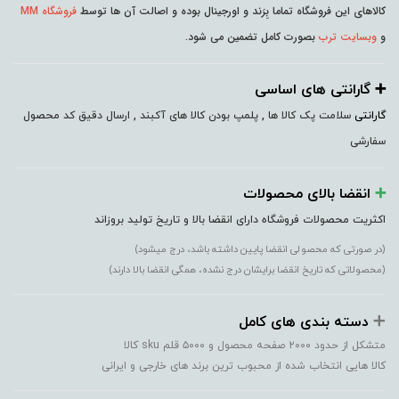
کالاهای این فروشگاه تماما بِرَند و اورجینال بوده و اصالت آن ها توسط
فروشگاه MM
و
وبسایت ترب
بصورت کامل تضمین می شود.
➕️ گارانتی های اساسی
گارانتی
سلامت پک کالا ها , پلمپ بودن کالا های آکبند , ارسال دقیق کد محصول
سفارشی
➕️
انقضا بالای محصولات
اکثریت محصولات فروشگاه دارای انقضا بالا و تاریخ تولید بروزاند
(در صورتی که محصولی انقضا پایین داشته باشد، درج میشود)
(محصولاتی که تاریخ انقضا برایشان درج نشده، همگی انقضا بالا دارند)
➕️
دسته بندی های کامل
متشکل از حدود ۲۰۰۰ صفحه محصول و ۵۰۰۰ قلم sku کالا
کالا هایی انتخاب شده از محبوب ترین برند های خارجی و ایرانی