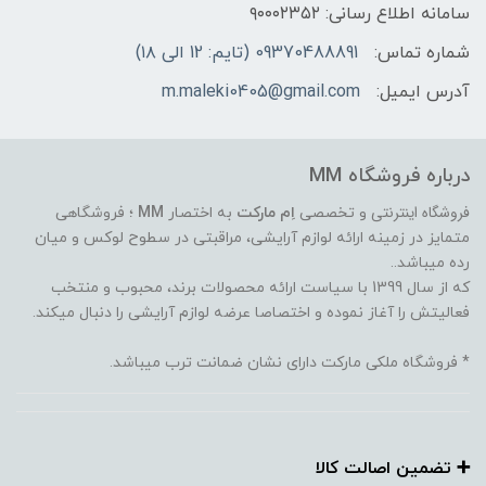
سامانه اطلاع رسانی: ۹۰۰۰۲۳۵۲
شماره تماس:
09370488891 (تایم: 12 الی ۱۸)
آدرس ایمیل:
m.maleki0405@gmail.com
درباره فروشگاه MM
فروشگاه اینترنتی
و تخصصی
اِم مارکت
به اختصار
MM
؛ فروشگاهی
متمایز در زمینه ارائه لوازم آرایشی، مراقبتی در سطوح لوکس و میان
رده میباشد..
که از سال 1399 با سیاست ارائه محصولات برند، محبوب و منتخب
فعالیتش را آغاز نموده و اختصاصا عرضه لوازم آرایشی را دنبال میکند.
* فروشگاه ملکی مارکت دارای نشان ضمانت ترب میباشد.
➕️ تضمین اصالت کالا