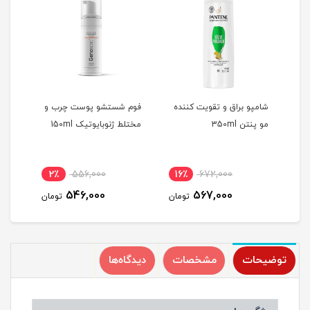
شامپو براق و تقویت کننده
فوم شستشو پوست چرب و
کرم 
مو پنتن 350ml
مختلط ژنوبایوتیک 150ml
مختلط
2٪
556,000
16٪
672,000
1
546,000
567,000
مان
تومان
تومان
توضیحات
مشخصات
دیدگاه‌ها