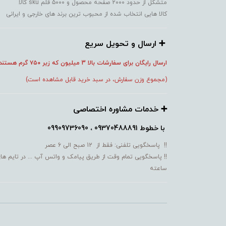
متشکل از حدود ۲۰۰۰ صفحه محصول و ۵۰۰۰ قلم sku کالا
کالا هایی انتخاب شده از محبوب ترین برند های خارجی و ایرانی
➕️ ارسال و تحویل سریع
ارسال رایگان برای سفارشات بالا 3 میلیون که زیر ۷۵۰
گرم هستند
(مجموع وزن سفارش، در سبد خرید قابل مشاهده است)
➕️ خدمات مشاوره اختصاصی
با خطوط
09370488891 ، 09909736090
!! پاسخگویی تلفنی: فقط از 12 صبح الی 6 عصر
!! پاسخگویی تمام وقت از طریق پیامک و واتس آپ ... در تایم ها
ساعته