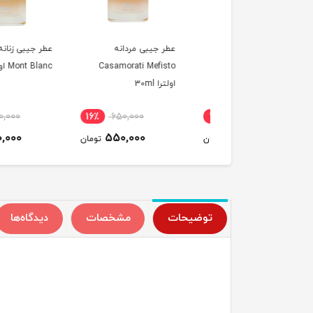
عطر جیبی زنانه Emblem
عطر جیبی مردانه
عطر جیبی زنانه
Mont اولترا 30ml
Casamorati Mefisto
Mont Blanc اولترا 30ml
اولترا 30ml
650,000
16٪
650,000
16٪
650,000
550,000
550,000
550,000
تومان
تومان
ت
توضیحات
مشخصات
دیدگاه‌ها