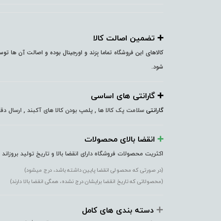
➕️ تضمین اصالت کالا
کالاهای این فروشگاه تماما بِرَند و اورجینال بوده و اصالت آن ها ت
شود.
➕️ گارانتی های اساسی
گارانتی
سلامت پک کالا ها , پلمپ بودن کالا های آکبند , ارسال 
➕️
انقضا بالای محصولات
اکثریت محصولات فروشگاه دارای انقضا بالا و تاریخ تولید بروزاند
(در صورتی که محصولی انقضا پایین داشته باشد، درج میشود)
(محصولاتی که تاریخ انقضا برایشان درج نشده، همگی انقضا بالا دارند)
➕️
دسته بندی های کامل