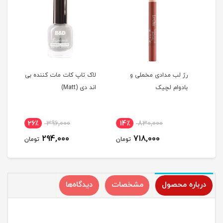
رژ لب مدادی مخملی و
لاک تاپ کات مات کننده بی
لاک 
بادوام لچیک
اند دی (Matt)
دی (Base Coat
26٪
396,000
14٪
830,000
2
294,000
718,000
مان
تومان
تومان
درباره محصول
مشخصات
دیدگاه‌ها