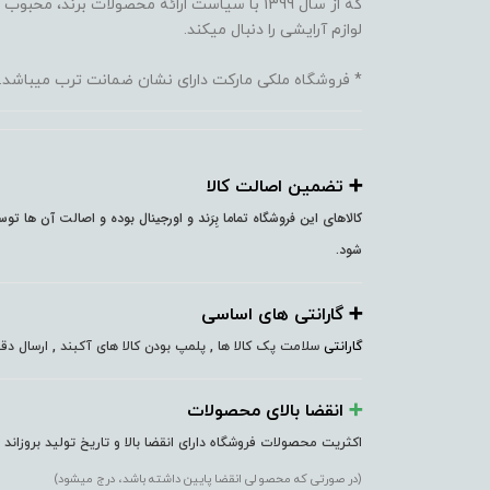
که از سال 1399 با سیاست ارائه محصولات برند،
لوازم آرایشی را دنبال میکند.
* فروشگاه ملکی مارکت دارای نشان ضمانت ترب میباشد.
➕️ تضمین اصالت کالا
کالاهای این فروشگاه تماما بِرَند و اورجینال بوده و اصالت آن ها ت
شود.
➕️ گارانتی های اساسی
گارانتی
سلامت پک کالا ها , پلمپ بودن کالا های آکبند , ارسال 
➕️
انقضا بالای محصولات
اکثریت محصولات فروشگاه دارای انقضا بالا و تاریخ تولید بروزاند
(در صورتی که محصولی انقضا پایین داشته باشد، درج میشود)