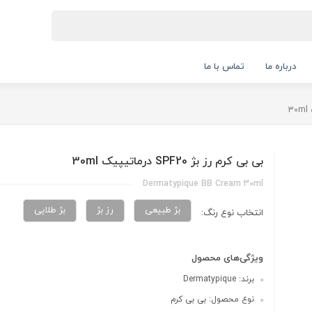
درباره ما
تماس با ما
بی بی کرم رز بژ SPF20 درماتیپیک 30ml
Dermatypique BB Cream 30ml
بژ طبیعی
رز بژ
بژ طلایی
انتخاب نوع رنگ:
ویژگی‌های محصول
برند: Dermatypique
نوع محصول: بی بی کرم