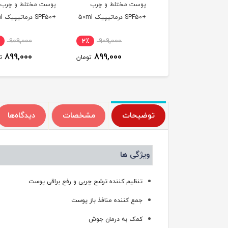
ت مختلط و چرب
پوست مختلط و چرب
پوست مختلط و چرب
+SPF50 درماتیپیک 50ml
+SPF50 درماتیپیک 50ml
909,000
2٪
909,000
2٪
909,000
899,000
899,000
899,000
تومان
تومان
ت
توضیحات
مشخصات
دیدگاه‌ها
ویژگی ها
تنظیم کننده ترشح چربی و رفع براقی پوست
جمع کننده منافذ باز پوست
کمک به درمان جوش