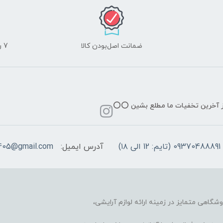
ضمانت اصل‌بودن کالا
7 روز ضمانت مرجوعی کالا
از آخرین تخفیات ما مطلع بشین ⭕️⭕️
09370488891 (تایم: 12 الی ۱۸)
آدرس ایمیل:
405@gmail.com
وشگاهی متمایز در زمینه ارائه لوازم آرایشی،