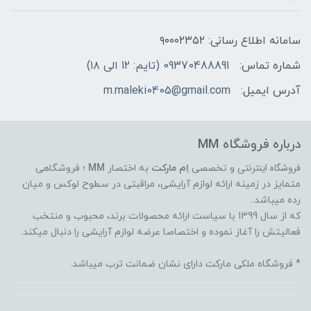
سامانه اطلاع رسانی: ۹۰۰۰۲۳۵۲
شماره تماس:
09370488891 (تایم: 12 الی ۱۸)
آدرس ایمیل:
m.maleki0405@gmail.com
درباره فروشگاه MM
فروشگاه اینترنتی
و تخصصی
اِم مارکت
به اختصار
MM
؛ فروشگاهی
متمایز در زمینه ارائه لوازم آرایشی، مراقبتی در سطوح لوکس و میان
رده میباشد..
که از سال 1399 با سیاست ارائه محصولات برند، محبوب و منتخب
فعالیتش را آغاز نموده و اختصاصا عرضه لوازم آرایشی را دنبال میکند.
* فروشگاه ملکی مارکت دارای نشان ضمانت ترب میباشد.