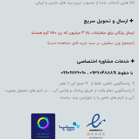
کالا هایی انتخاب شده از محبوب ترین برند های خارجی و ایرانی
➕️ ارسال و تحویل سریع
ارسال رایگان برای سفارشات بالا 3 میلیون که زیر ۷۵۰
گرم هستند
(مجموع وزن سفارش، در سبد خرید قابل مشاهده است)
➕️ خدمات مشاوره اختصاصی
با خطوط
09370488891 ، 09909736090
!! پاسخگویی تلفنی: فقط از 12 صبح الی 6 عصر
!! پاسخگویی تمام وقت از طریق پیامک و واتس آپ ... در تایم های معمول بصورت
آنی و تایم های خاص یا با تلورانس چند ساعته