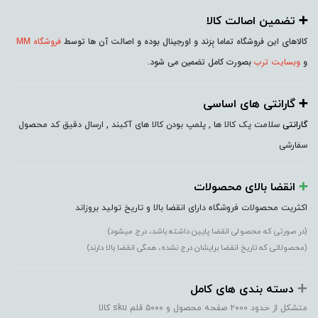
➕️ تضمین اصالت کالا
کالاهای این فروشگاه تماما بِرَند و اورجینال بوده و اصالت آن ها توسط
فروشگاه MM
و
وبسایت ترب
بصورت کامل تضمین می شود.
➕️ گارانتی های اساسی
گارانتی
سلامت پک کالا ها , پلمپ بودن کالا های آکبند , ارسال دقیق کد محصول
سفارشی
➕️
انقضا بالای محصولات
اکثریت محصولات فروشگاه دارای انقضا بالا و تاریخ تولید بروزاند
(در صورتی که محصولی انقضا پایین داشته باشد، درج میشود)
(محصولاتی که تاریخ انقضا برایشان درج نشده، همگی انقضا بالا دارند)
➕️
دسته بندی های کامل
متشکل از حدود ۲۰۰۰ صفحه محصول و ۵۰۰۰ قلم sku کالا