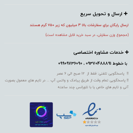
➕️ ارسال و تحویل سریع
ارسال رایگان برای سفارشات بالا 3 میلیون که زیر ۷۵۰
گرم هستند
(مجموع وزن سفارش، در سبد خرید قابل مشاهده است)
➕️ خدمات مشاوره اختصاصی
با خطوط
09370488891 ، 09909736090
!! پاسخگویی تلفنی: فقط از 12 صبح الی 6 عصر
!! پاسخگویی تمام وقت از طریق پیامک و واتس آپ ... در تایم های معمول بصورت
آنی و تایم های خاص یا با تلورانس چند ساعته