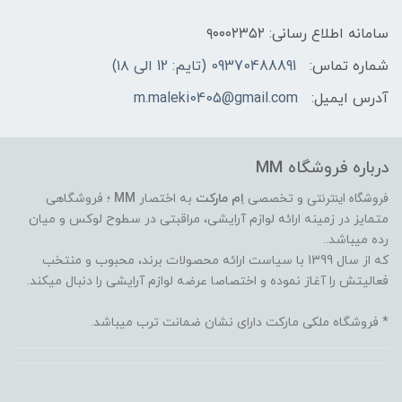
سامانه اطلاع رسانی: ۹۰۰۰۲۳۵۲
شماره تماس:
09370488891 (تایم: 12 الی ۱۸)
آدرس ایمیل:
m.maleki0405@gmail.com
درباره فروشگاه MM
فروشگاه اینترنتی
و تخصصی
اِم مارکت
به اختصار
MM
؛ فروشگاهی
متمایز در زمینه ارائه لوازم آرایشی، مراقبتی در سطوح لوکس و میان
رده میباشد..
که از سال 1399 با سیاست ارائه محصولات برند، محبوب و منتخب
فعالیتش را آغاز نموده و اختصاصا عرضه لوازم آرایشی را دنبال میکند.
* فروشگاه ملکی مارکت دارای نشان ضمانت ترب میباشد.