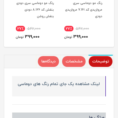
رنگ مو دوماسی سری
رنگ مو دوماسی سری دودی
رنگ 
مرواریدی کد 7.161 مرواریدی
بنفش کد 8.126 دودی
دودی
بنفش روشن
بنف
27٪
542,000
27٪
542,000
2
399,000
399,000
مان
تومان
تومان
توضیحات
مشخصات
دیدگاه‌ها
لینک مشاهده یک جای تمام رنگ های دوماسی
ویژگی ها