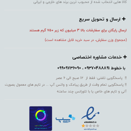
کالا هایی انتخاب شده از محبوب ترین برند های خارجی و ایرانی
➕️ ارسال و تحویل سریع
ارسال رایگان برای سفارشات بالا 3 میلیون که زیر ۷۵۰
گرم هستند
(مجموع وزن سفارش، در سبد خرید قابل مشاهده است)
➕️ خدمات مشاوره اختصاصی
با خطوط
09370488891 ، 09909736090
!! پاسخگویی تلفنی: فقط از 12 صبح الی 6 عصر
!! پاسخگویی تمام وقت از طریق پیامک و واتس آپ ... در تایم های معمول بصورت
آنی و تایم های خاص یا با تلورانس چند ساعته