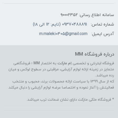
سامانه اطلاع رسانی: ۹۰۰۰۲۳۵۲
شماره تماس:
09370488891 (تایم: 12 الی ۱۸)
آدرس ایمیل:
m.maleki0405@gmail.com
درباره فروشگاه MM
فروشگاه اینترنتی
و تخصصی
اِم مارکت
به اختصار
MM
؛ فروشگاهی
متمایز در زمینه ارائه لوازم آرایشی، مراقبتی در سطوح لوکس و میان
رده میباشد..
که از سال 1399 با سیاست ارائه محصولات برند، محبوب و منتخب
فعالیتش را آغاز نموده و اختصاصا عرضه لوازم آرایشی را دنبال میکند.
* فروشگاه ملکی مارکت دارای نشان ضمانت ترب میباشد.