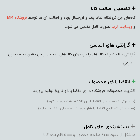
➕️ تضمین اصالت کالا
کالاهای این فروشگاه تماما بِرَند و اورجینال بوده و اصالت آن ها توسط
فروشگاه MM
و
وبسایت ترب
بصورت کامل تضمین می شود.
➕️ گارانتی های اساسی
گارانتی
سلامت پک کالا ها , پلمپ بودن کالا های آکبند , ارسال دقیق کد محصول
سفارشی
➕️
انقضا بالای محصولات
اکثریت محصولات فروشگاه دارای انقضا بالا و تاریخ تولید بروزاند
(در صورتی که محصولی انقضا پایین داشته باشد، درج میشود)
(محصولاتی که تاریخ انقضا برایشان درج نشده، همگی انقضا بالا دارند)
➕️
دسته بندی های کامل
متشکل از حدود ۲۰۰۰ صفحه محصول و ۵۰۰۰ قلم sku کالا