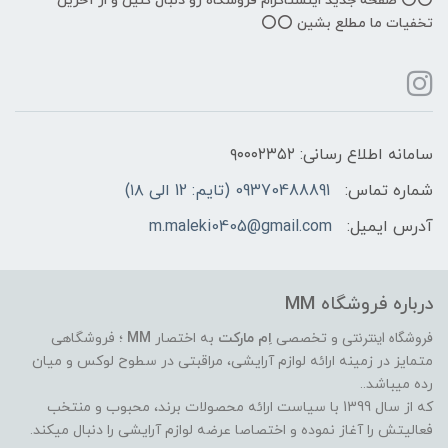
⭕️⭕️ صفحه جدید اینستاگرام فروشگاه رو دنبال کنین و از آخرین
تخفیات ما مطلع بشین ⭕️⭕️
سامانه اطلاع رسانی: ۹۰۰۰۲۳۵۲
شماره تماس:
09370488891 (تایم: 12 الی ۱۸)
آدرس ایمیل:
m.maleki0405@gmail.com
درباره فروشگاه MM
فروشگاه اینترنتی
و تخصصی
اِم مارکت
به اختصار
MM
؛ فروشگاهی
متمایز در زمینه ارائه لوازم آرایشی، مراقبتی در سطوح لوکس و میان
رده میباشد..
که از سال 1399 با سیاست ارائه محصولات برند، محبوب و منتخب
فعالیتش را آغاز نموده و اختصاصا عرضه لوازم آرایشی را دنبال میکند.