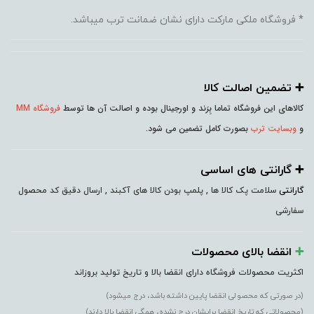
* فروشگاه ملکی مارکت دارای نشان ضمانت ترب میباشد.
➕️ تضمین اصالت کالا
کالاهای این فروشگاه تماما بِرَند و اورجینال بوده و اصالت آن ها توسط
فروشگاه MM
و
وبسایت ترب
بصورت کامل تضمین می شود.
➕️ گارانتی های اساسی
گارانتی
سلامت پک کالا ها , پلمپ بودن کالا های آکبند , ارسال دقیق کد محصول
سفارشی
➕️
انقضا بالای محصولات
اکثریت محصولات فروشگاه دارای انقضا بالا و تاریخ تولید بروزاند
(در صورتی که محصولی انقضا پایین داشته باشد، درج میشود)
(محصولاتی که تاریخ انقضا برایشان درج نشده، همگی انقضا بالا دارند)