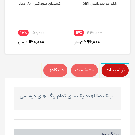
رنگ مو بیوداکس 125ml
اکسیدان بیوداکس ۱۸۰ میل
رنگ م
14٪
150,000
13٪
340,000
1
130,000
296,000
مان
تومان
تومان
توضیحات
مشخصات
دیدگاه‌ها
لینک مشاهده یک جای تمام رنگ های دوماسی
ویژگی ها