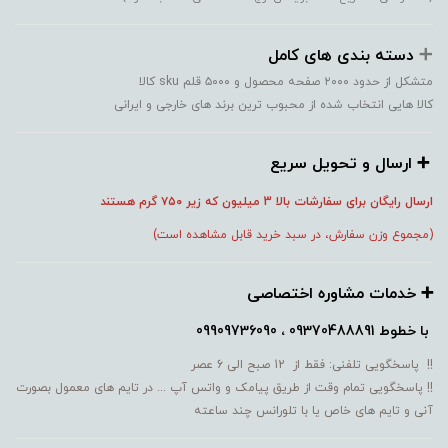
➕️
دسته بندی های کامل
متشکل از حدود ۲۰۰۰ صفحه محصول و ۵۰۰۰ قلم sku کالا
کالا هایی انتخاب شده از محبوب ترین برند های خارجی و ایرانی
➕️ ارسال و تحویل سریع
ارسال رایگان برای سفارشات بالا 3 میلیون که زیر ۷۵۰
گرم هستند
(مجموع وزن سفارش، در سبد خرید قابل مشاهده است)
➕️ خدمات مشاوره اختصاصی
با خطوط
09370488891 ، 09909736090
!! پاسخگویی تلفنی: فقط از 12 صبح الی 6 عصر
!! پاسخگویی تمام وقت از طریق پیامک و واتس آپ ... در تایم های معمول بصورت
آنی و تایم های خاص یا با تلورانس چند ساعته