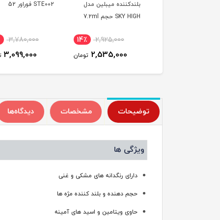
حجم 12ml
بلندکننده میبلین مدل
STE002 فوراور 52
SKY HIGH حجم 7.2ml
3,780,000
14٪
2,925,000
11٪
892,000
3,099,000
2,535,000
799,000
تومان
تومان
ت
توضیحات
مشخصات
دیدگاه‌ها
ویژگی ها
دارای رنگدانه های مشکی و غنی
حجم دهنده و بلند کننده مژه ها
حاوی ویتامین و اسید های آمینه