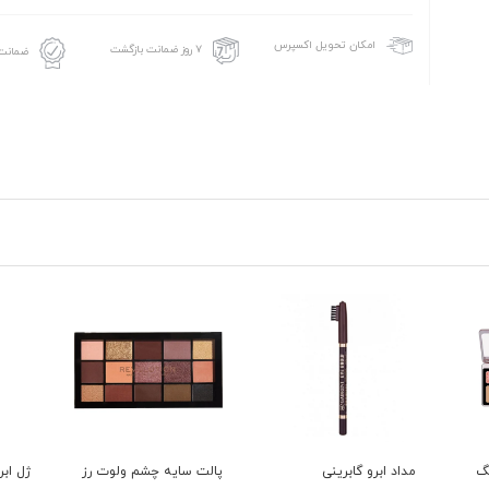
امکان تحویل اکسپرس
۷ روز ضمانت بازگشت
ضمانت 
چشم 16 رنگ
مداد ابرو گابرینی
پالت سایه چشم ولوت رز
ژل ابرو