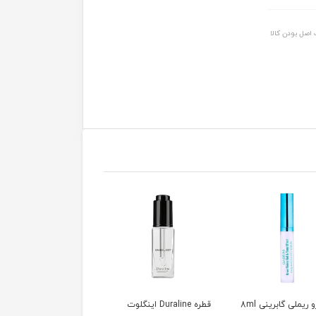
اصل بودن کالا
 ریملی گابرینی 8ml
قطره Duraline اینگلوت
پالت سایه ۱۲ رنگ