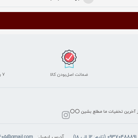
ضمانت اصل‌بودن کالا
7 روز ضمانت مرجوعی کالا
از آخرین تخفیات ما مطلع بشین ⭕️⭕️
09370488891 (تایم: 12 الی ۱۸)
آدرس ایمیل:
405@gmail.com