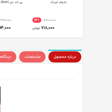
بادوام لچیک
بی اند دی (Matt)
٪
396,000
14٪
830,000
23٪
750,000
294,000
718,000
580,000
تومان
تومان
ت
درباره محصول
مشخصات
دیدگاه‌ه