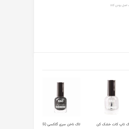
اصل بودن کالا
اپ کات خشک کن
لاک ناخن سری گلکسی (G)
لاک ناخن سری