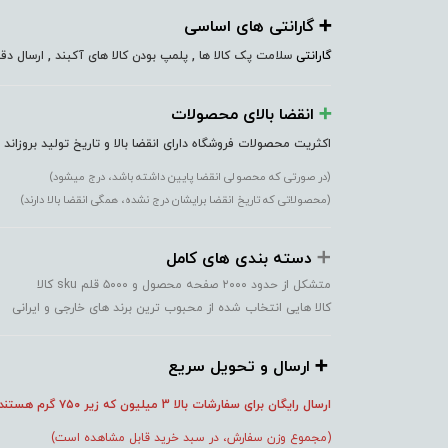
➕️ گارانتی های اساسی
گارانتی
سلامت پک کالا ها , پلمپ بودن کالا های آکبند , ارسال 
➕️
انقضا بالای محصولات
اکثریت محصولات فروشگاه دارای انقضا بالا و تاریخ تولید بروزاند
(در صورتی که محصولی انقضا پایین داشته باشد، درج میشود)
(محصولاتی که تاریخ انقضا برایشان درج نشده، همگی انقضا بالا دارند)
➕️
دسته بندی های کامل
متشکل از حدود ۲۰۰۰ صفحه محصول و ۵۰۰۰ قلم sku کالا
کالا هایی انتخاب شده از محبوب ترین برند های خارجی و ایرانی
➕️ ارسال و تحویل سریع
ارسال رایگان برای سفارشات بالا 3 میلیون که زیر ۷۵۰
گرم هستند
(مجموع وزن سفارش، در سبد خرید قابل مشاهده است)