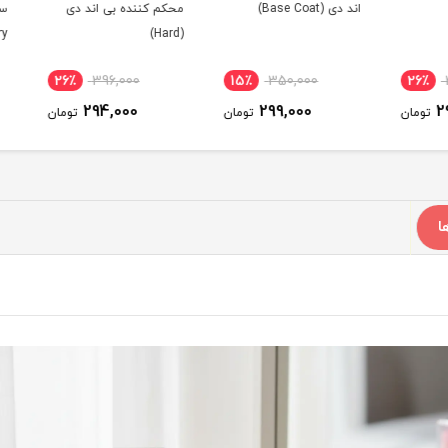
اند دی (Base Coat)
محکم کننده بی اند دی
Dry)
(Hard)
26٪
396,000
15٪
350,000
26
294,000
299,000
ومان
تومان
تومان
ا