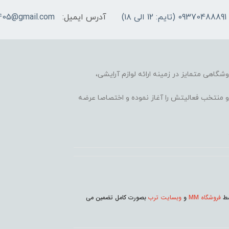
09370488891 (تایم: 12 الی ۱۸)
آدرس ایمیل:
405@gmail.com
وشگاهی متمایز در زمینه ارائه لوازم آرایشی،
 محبوب و منتخب فعالیتش را آغاز نموده و اختصاصا عرضه
وسط
فروشگاه MM
و
وبسایت ترب
بصورت کامل تضمین می