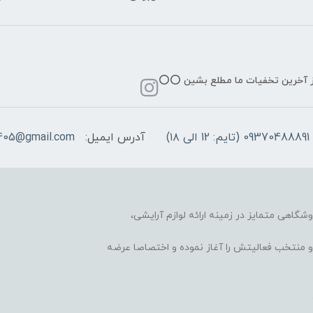
از آخرین تخفیات ما مطلع بشین ⭕️⭕️
09370488891 (تایم: 12 الی ۱۸)
آدرس ایمیل:
405@gmail.com
وشگاهی متمایز در زمینه ارائه لوازم آرایشی،
 محبوب و منتخب فعالیتش را آغاز نموده و اختصاصا عرضه