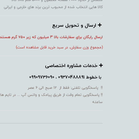
متشکل از حدود ۲۰۰۰ صفحه محصول و ۵۰۰۰ قلم sku کالا
کالا هایی انتخاب شده از محبوب ترین برند های خارجی و ایرانی
➕️ ارسال و تحویل سریع
ارسال رایگان برای سفارشات بالا 3 میلیون که زیر ۷۵۰
گرم هستند
(مجموع وزن سفارش، در سبد خرید قابل مشاهده است)
➕️ خدمات مشاوره اختصاصی
با خطوط
09370488891 ، 09909736090
!! پاسخگویی تلفنی: فقط از 12 صبح الی 6 عصر
!! پاسخگویی تمام وقت از طریق پیامک و واتس آپ ... در تایم ها
ساعته