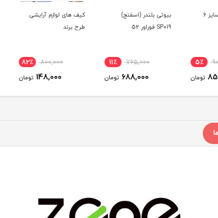
ز 6
بیوتی بلندر (اسفنج)
کیف های لوازم آرایشی
پد آرا
SP019 فوراور 52
طرح برند
82٪
800,000
11٪
765,000
5٪
148,000
688,000
ومان
تومان
تومان
ا