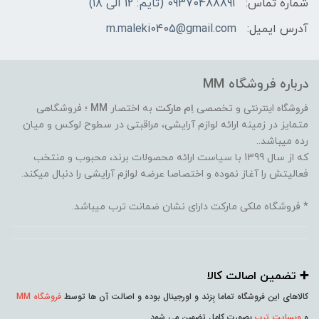
شماره تماس:
09370488891 (تایم: 12 الی ۱۸)
آدرس ایمیل:
m.maleki0405@gmail.com
درباره فروشگاه MM
فروشگاه اینترنتی
و تخصصی
اِم مارکت
به اختصار
MM
؛ فروشگاهی
متمایز در زمینه ارائه لوازم آرایشی، مراقبتی در سطوح لوکس و میان
رده میباشد..
که از سال 1399 با سیاست ارائه محصولات برند، محبوب و منتخب
فعالیتش را آغاز نموده و اختصاصا عرضه لوازم آرایشی را دنبال میکند.
* فروشگاه ملکی مارکت دارای نشان ضمانت ترب میباشد.
➕️ تضمین اصالت کالا
کالاهای این فروشگاه تماما بِرَند و اورجینال بوده و اصالت آن ها توسط
فروشگاه MM
و
وبسایت ترب
بصورت کامل تضمین می شود.