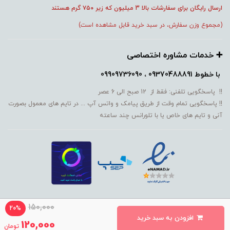
ارسال رایگان برای سفارشات بالا 3 میلیون که زیر ۷۵۰
گرم هستند
(مجموع وزن سفارش، در سبد خرید قابل مشاهده است)
➕️ خدمات مشاوره اختصاصی
با خطوط
09370488891 ، 09909736090
!! پاسخگویی تلفنی: فقط از 12 صبح الی 6 عصر
!! پاسخگویی تمام وقت از طریق پیامک و واتس آپ ... در تایم های معمول بصورت
آنی و تایم های خاص یا با تلورانس چند ساعته
150,000
20%
افزودن به سبد خرید
ساخت سایت توسط MM
120,000
تومان