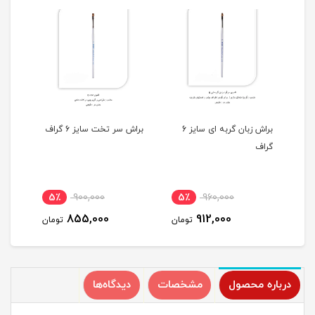
ش زبان گربه ای سایز 8
براش زبان گربه ای سایز 6
براش سر تخت سایز 6 گراف
گراف
فوراور
5٪
900,000
5٪
960,000
5
855,000
912,000
مان
تومان
تومان
درباره محصول
مشخصات
دیدگاه‌ها